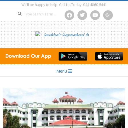
Skip
We’ll be happy to help. Call Us Today: 044 4860 6441
to
Search
facebook
twitter
youtube
google
content
Secondary
Menu
Navigation
Menu