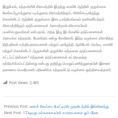
இதுபோல், உத்தமர்சீலி கிராமத்தில் இருந்து காவிரி ஆற்றின் குறுக்காக
வேங்கூர்பூசத்துறை படித்துறை கிராமத்திற்கும், கிளிக்கூடிலிருந்து
கொள்ளிடம் ஆற்றின் குறுக்காக இடையாற்றிமங்கலம் தண்ணீர்பந்தல்
கிராமத்திற்கும் தடுப்பணைகள் அமைத்தால் விவசாயிகள்
பயன்பெறுவார்கள் என்பதால், அந்த இரு இடங்களில் தடுப்பணைகள்
அமைக்க உத்தரவிட வேண்டும் என்று கோரினார். இந்த வழக்கை விசாரித்த
நீதிபதிகள் சத்தியநாராயணன் மற்றும் புகழேந்தி ஆகியோர் அமர்வு, காவிரி
மற்றும் கொள்ளிடம் ஆறுகளின் குறுக்கே எத்தனை தடுப்பணைகள்
கட்டப்பட்டுள்ளன? எத்தனை தடுப்பணைகள் கட்டுவதற்கு
உத்தேசிக்கப்பட்டுள்ளது என்பது குறித்து பொதுப்பணித்துறையின் இணை
தலைமை பொறியாளர் பதிலளிக்க உத்தரவிட்டு வழக்கை ஒத்திவைத்தனர்.
Post Views:
2,485
2019-
06-
Previous Post:
உலகக் கோப்பை போட்டியில் முதலிடத்தில் இங்கிலாந்து
19
Next Post:
17ஆவது மக்களவையின் சபாநாயகராக ஓம் பிர்லா