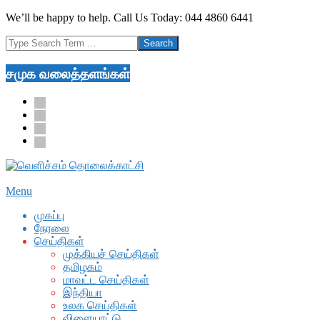
Skip
We’ll be happy to help. Call Us Today: 044 4860 6441
to
Search
content
சமுக வலைத்தளங்கள்
facebook
twitter
youtube
google
Secondary
Menu
Navigation
முகப்பு
Menu
நேரலை
செய்திகள்
முக்கியச் செய்திகள்
தமிழகம்
மாவட்ட செய்திகள்
இந்தியா
உலக செய்திகள்
விளையாட்டு