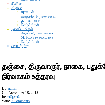
சினிமா
வீடியோ
அரசியல்
களத்தில் சிறுத்தைகள்
குற்றக் களம்
நிகழ்ச்சிகள்
புகைப்படங்கள்
தொல்.திருமாவளவன்
அரசியல் தலைவர்கள்
நிகழ்ச்சிகள்
தொடர்புக்கு
தஞ்சை, திருவாரூர், நாகை, புது
நிர்வாகம் உத்தரவு
By:
admin
On:
November 18, 2018
In:
தமிழகம்
With:
0 Comments