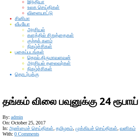
இந்தியா
உலக செய்திகள்
விளையாட்டு
சினிமா
வீடியோ
அரசியல்
களத்தில் சிறுத்தைகள்
குற்றக் களம்
நிகழ்ச்சிகள்
புகைப்படங்கள்
தொல்.திருமாவளவன்
அரசியல் தலைவர்கள்
நிகழ்ச்சிகள்
தொடர்புக்கு
தங்கம் விலை பவுனுக்கு 24 ரூபாய்
By:
admin
On:
October 25, 2017
In:
அண்மைச் செய்திகள்
,
தமிழகம்
,
முக்கியச் செய்திகள்
,
வனிகம்
With:
0 Comments