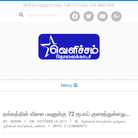
Skip
We’ll be happy to help. Call Us Today: 044 4860 6441
to
Search
facebook
twitter
youtube
google
content
Secondary
Menu
Navigation
Menu
தங்கத்தின் விலை பவுனுக்கு 72 ரூபாய் குறைந்துள்ளது…
BY:
ADMIN
ON:
OCTOBER 14, 2017
IN:
அண்மைச் செய்திகள்
,
தமிழகம்
,
முக்கியச் செய்திகள்
,
வனிகம்
WITH:
0 COMMENTS