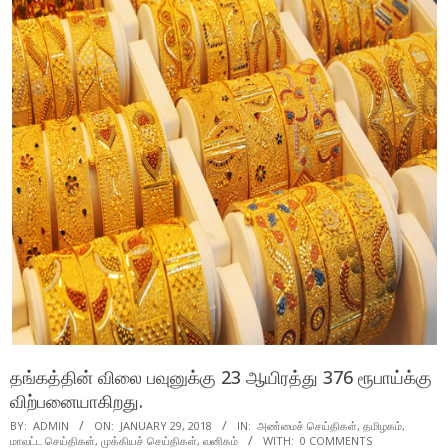
தங்கத்தின் விலை பவுனுக்கு 23 ஆயிரத்து 376 ரூபாய்க்கு
விற்பனையாகிறது.
BY:
ADMIN
ON:
JANUARY 29, 2018
IN:
அண்மைச் செய்திகள்
,
தமிழகம்
,
மாவட்ட செய்திகள்
,
முக்கியச் செய்திகள்
,
வனிகம்
WITH:
0 COMMENTS