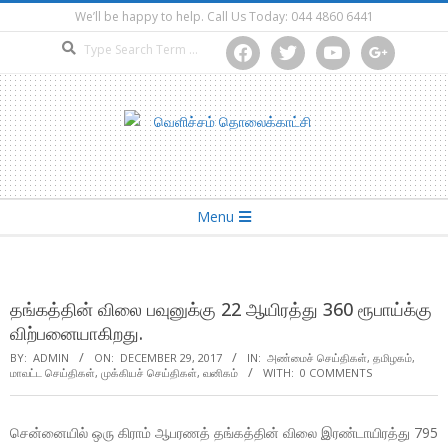
Skip
We’ll be happy to help. Call Us Today: 044 4860 6441
to
Search
facebook
twitter
youtube
google
content
Secondary
Menu
Navigation
Menu
தங்கத்தின் விலை பவுனுக்கு 22 ஆயிரத்து 360 ரூபாய்க்கு
விற்பனையாகிறது.
BY:
ADMIN
ON:
DECEMBER 29, 2017
IN:
அண்மைச் செய்திகள்
,
தமிழகம்
,
மாவட்ட செய்திகள்
,
முக்கியச் செய்திகள்
,
வனிகம்
WITH:
0 COMMENTS
சென்னையில் ஒரு கிராம் ஆபரணத் தங்கத்தின் விலை இரண்டாயிரத்து 795