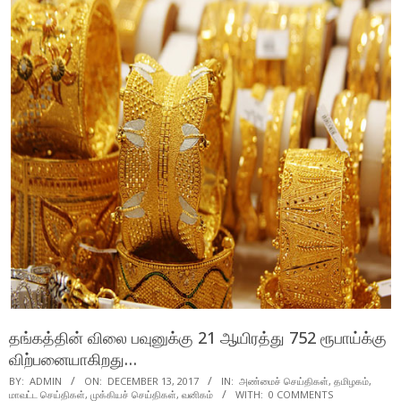
தங்கத்தின் விலை பவுனுக்கு 21 ஆயிரத்து 752 ரூபாய்க்கு
விற்பனையாகிறது…
BY:
ADMIN
ON:
DECEMBER 13, 2017
IN:
அண்மைச் செய்திகள்
,
தமிழகம்
,
மாவட்ட செய்திகள்
,
முக்கியச் செய்திகள்
,
வனிகம்
WITH:
0 COMMENTS