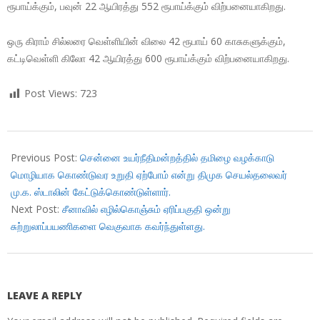
ரூபாய்க்கும், பவுன் 22 ஆயிரத்து 552 ரூபாய்க்கும் விற்பனையாகிறது.
ஒரு கிராம் சில்லரை வெள்ளியின் விலை 42 ரூபாய் 60 காசுகளுக்கும்,
கட்டிவெள்ளி கிலோ 42 ஆயிரத்து 600 ரூபாய்க்கும் விற்பனையாகிறது.
Post Views:
723
2017-
11-
Previous Post:
சென்னை உயர்நீதிமன்றத்தில் தமிழை வழக்காடு
27
மொழியாக கொண்டுவர உறுதி ஏற்போம் என்று திமுக செயல்தலைவர்
மு.க. ஸ்டாலின் கேட்டுக்கொண்டுள்ளார்.
Next Post:
சீனாவில் எழில்கொஞ்சும் ஏரிப்பகுதி ஒன்று
சுற்றுலாப்பயணிகளை வெகுவாக கவர்ந்துள்ளது.
LEAVE A REPLY