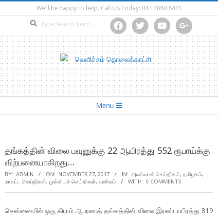
Skip
We’ll be happy to help. Call Us Today: 044 4860 6441
to
Search
facebook
twitter
youtube
google
content
Secondary
Menu
Navigation
Menu
தங்கத்தின் விலை பவுனுக்கு 22 ஆயிரத்து 552 ரூபாய்க்கு
விற்பனையாகிறது…
BY:
ADMIN
ON:
NOVEMBER 27, 2017
IN:
அண்மைச் செய்திகள்
,
தமிழகம்
,
மாவட்ட செய்திகள்
,
முக்கியச் செய்திகள்
,
வனிகம்
WITH:
0 COMMENTS
சென்னையில் ஒரு கிராம் ஆபரணத் தங்கத்தின் விலை இரண்டாயிரத்து 819