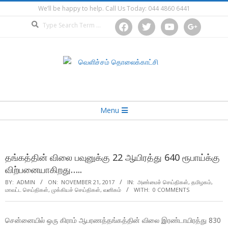
Skip
We’ll be happy to help. Call Us Today: 044 4860 6441
to
Search
facebook
twitter
youtube
google
content
Secondary
Menu
Navigation
Menu
தங்கத்தின் விலை பவுனுக்கு 22 ஆயிரத்து 640 ரூபாய்க்கு
விற்பனையாகிறது…..
BY:
ADMIN
ON:
NOVEMBER 21, 2017
IN:
அண்மைச் செய்திகள்
,
தமிழகம்
,
மாவட்ட செய்திகள்
,
முக்கியச் செய்திகள்
,
வனிகம்
WITH:
0 COMMENTS
சென்னையில் ஒரு கிராம் ஆபரணத்தங்கத்தின் விலை இரண்டாயிரத்து 830