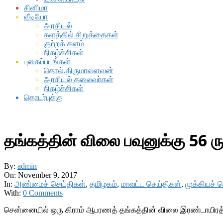
சினிமா
வீடியோ
அரசியல்
களத்தில் சிறுத்தைகள்
குற்றக் களம்
நிகழ்ச்சிகள்
புகைப்படங்கள்
தொல்.திருமாவளவன்
அரசியல் தலைவர்கள்
நிகழ்ச்சிகள்
தொடர்புக்கு
தங்கத்தின் விலை பவுனுக்கு 56 ரு
By:
admin
On:
November 9, 2017
In:
அண்மைச் செய்திகள்
,
தமிழகம்
,
மாவட்ட செய்திகள்
,
முக்கியச் 
With:
0 Comments
சென்னையில் ஒரு கிராம் ஆபரணத் தங்கத்தின் விலை இரண்டாயிரத்து 8