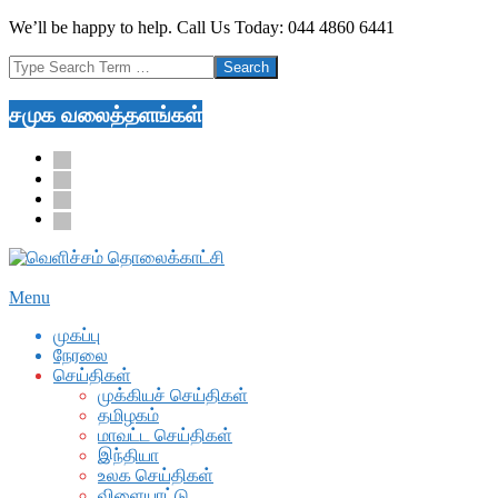
Skip
We’ll be happy to help. Call Us Today: 044 4860 6441
to
Search
content
சமுக வலைத்தளங்கள்
facebook
twitter
youtube
google
Secondary
Menu
Navigation
முகப்பு
Menu
நேரலை
செய்திகள்
முக்கியச் செய்திகள்
தமிழகம்
மாவட்ட செய்திகள்
இந்தியா
உலக செய்திகள்
விளையாட்டு