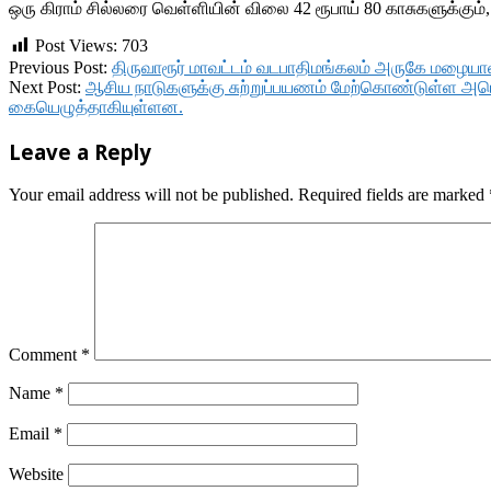
ஒரு கிராம் சில்லரை வெள்ளியின் விலை 42 ரூபாய் 80 காசுகளுக்கும்
Post Views:
703
2017-
Previous Post:
திருவாரூர் மாவட்டம் வடபாதிமங்கலம் அருகே மழையால்
11-
Next Post:
ஆசிய நாடுகளுக்கு சுற்றுப்பயணம் மேற்கொண்டுள்ள அமெரிக
09
கையெழுத்தாகியுள்ளன.
Leave a Reply
Your email address will not be published.
Required fields are marked
Comment
*
Name
*
Email
*
Website