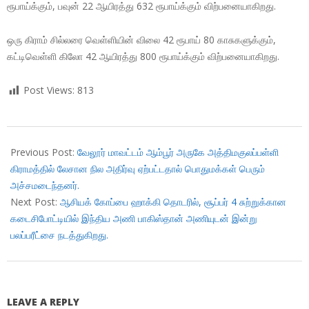
ரூபாய்க்கும், பவுன் 22 ஆயிரத்து 632 ரூபாய்க்கும் விற்பனையாகிறது.
ஒரு கிராம் சில்லரை வெள்ளியின் விலை 42 ரூபாய் 80 காசுகளுக்கும்,
கட்டிவெள்ளி கிலோ 42 ஆயிரத்து 800 ரூபாய்க்கும் விற்பனையாகிறது.
Post Views:
813
2017-
10-
Previous Post:
வேலூர் மாவட்டம் ஆம்பூர் அருகே அத்திமகுலப்பள்ளி
21
கிராமத்தில் லேசான நில அதிர்வு ஏற்பட்டதால் பொதுமக்கள் பெரும்
அச்சமடைந்தனர்.
Next Post:
ஆசியக் கோப்பை ஹாக்கி தொடரில், சூப்பர் 4 சுற்றுக்கான
கடைசிபோட்டியில் இந்திய அணி பாகிஸ்தான் அணியுடன் இன்று
பலப்பரீட்சை நடத்துகிறது.
LEAVE A REPLY