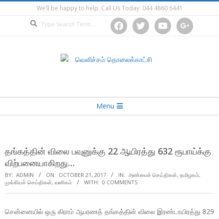
Skip
We’ll be happy to help. Call Us Today: 044 4860 6441
to
Search
facebook
twitter
youtube
google
content
Secondary
Menu
Navigation
Menu
தங்கத்தின் விலை பவுனுக்கு 22 ஆயிரத்து 632 ரூபாய்க்கு
விற்பனையாகிறது…
BY:
ADMIN
ON:
OCTOBER 21, 2017
IN:
அண்மைச் செய்திகள்
,
தமிழகம்
,
முக்கியச் செய்திகள்
,
வனிகம்
WITH:
0 COMMENTS
சென்னையில் ஒரு கிராம் ஆபரணத் தங்கத்தின் விலை இரண்டாயிரத்து 829