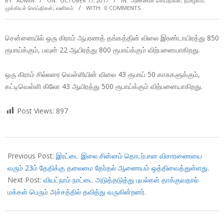
BY:
ADMIN
ON:
OCTOBER 17, 2017
IN:
அண்மைச் செய்திகள்
,
தமிழகம்
,
முக்கியச் செய்திகள்
,
வனிகம்
WITH:
0 COMMENTS
சென்னையில் ஒரு கிராம் ஆபரணத் தங்கத்தின் விலை இரண்டாயிரத்து 850
ரூபாய்க்கும், பவுன் 22 ஆயிரத்து 800 ரூபாய்க்கும் விற்பனையாகிறது.
ஒரு கிராம் சில்லரை வெள்ளியின் விலை 43 ரூபாய் 50 காசுகளுக்கும்,
கட்டிவெள்ளி கிலோ 43 ஆயிரத்து 500 ரூபாய்க்கும் விற்பனையாகிறது.
Post Views:
897
2017-
10-
Previous Post:
இரட்டை இலை சின்னம் தொடர்பான விசாரணையை
17
வரும் 23ம் தேதிக்கு தலைமை தேர்தல் ஆணையம் ஒத்திவைத்துள்ளது.
Next Post:
வியட்நாம் நாட்டை அடுத்தடுத்து புயல்கள் தாக்குவதால்
மக்கள் பெரும் அச்சத்தில் தவித்து வருகின்றனர்.