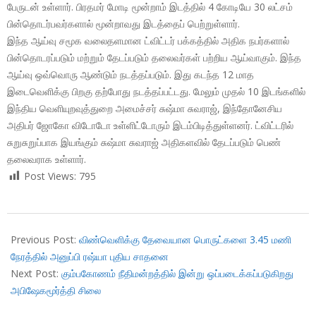
பேருடன் உள்ளார். பிரதமர் மோடி மூன்றாம் இடத்தில் 4 கோடியே 30 லட்சம்
பின்தொடர்பவர்களால் மூன்றாவது இடத்தைப் பெற்றுள்ளார்.
இந்த ஆய்வு சமூக வலைதளமான ட்விட்டர் பக்கத்தில் அதிக நபர்களால்
பின்தொடரப்படும் மற்றும் தேடப்படும் தலைவர்கள் பற்றிய ஆய்வாகும். இந்த
ஆய்வு ஒவ்வொரு ஆண்டும் நடத்தப்படும். இது கடந்த 12 மாத
இடைவெளிக்கு பிறகு தற்போது நடத்தப்பட்டது. மேலும் முதல் 10 இடங்களில்
இந்திய வெளியுறவுத்துறை அமைச்சர் சுஷ்மா சுவராஜ், இந்தோனேசிய
அதிபர் ஜோகோ விடோடோ உள்ளிட்டோரும் இடம்பிடித்துள்ளனர். ட்விட்டரில்
சுறுசுறுப்பாக இயங்கும் சுஷ்மா சுவராஜ் அதிகளவில் தேடப்படும் பெண்
தலைவராக உள்ளார்.
Post Views:
795
2018-
07-
Previous Post:
விண்வெளிக்கு தேவையான பொருட்களை 3.45 மணி
11
நேரத்தில் அனுப்பி ரஷ்யா புதிய சாதனை
Next Post:
கும்பகோணம் நீதிமன்றத்தில் இன்று ஒப்படைக்கப்படுகிறது
அபிஷேகமூர்த்தி சிலை