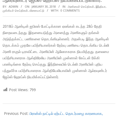
ஆல்ரவுண்டர் ஜேம்ஸ் ஹோப்ஸ் நியமிக்கப்பட்டுள்ளார்.
BY:
ADMIN
ON:
JANUARY 30, 2018
IN:
அண்மைச் செய்திகள்
,
இந்தியா
,
முக்கியச் செய்திகள்
,
விளையாட்டு
WITH:
0 COMMENTS
2018ம் ஆண்டின் ஐபிஎஸ் போட்டிக்கான ஏலங்கள் கடந்த 28ம் தேதி
நிறைவடைந்தது. இதனையடுத்து அனைத்து அணிகளும் தங்கள்
அடுத்தக்கட்ட பணிகளை தொடங்கியுள்ளனர். அதன்படி இந்த ஆண்டின்
தொடக்கம் முதலே பயிற்சியாளர்கள் தேர்வு பணியை தொடங்கிய டெல்லி
அணி ராகுல் டிராவிட்டை அணியின் ஆலோசகராக நியமித்தது. தலைமை
பயிற்சியாளராக ஆஸ்திரேலிய அணியின் முன்னாள் கேப்டன் ரிக்கி
பாண்டிங்கை தேர்வு செய்தது. இந்நிலையில் டெல்லி அணியின் புதிய
பந்துவீச்சு பயிற்சியாளராக ஆஸ்தியேலியாவின் முன்னாள் ஆல்ரவுண்டர்
ஜேம்ஸ் ஹோப்ஸ் நியமிக்கப்பட்டுள்ளார்.
Post Views:
799
2018-
01-
Previous Post:
பிரான்ஸ் நாட்டில் ஏற்பட்ட தொடர்மழை காரணமாக,