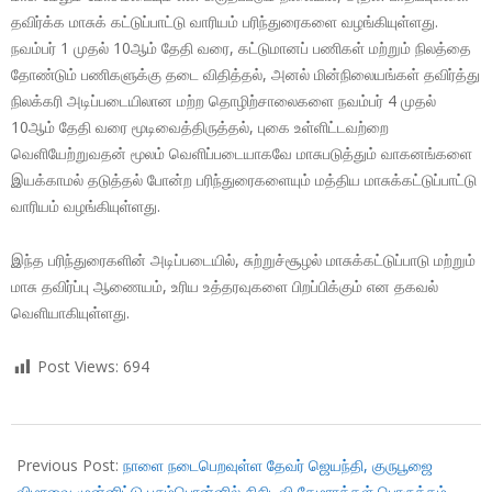
தவிர்க்க மாசுக் கட்டுப்பாட்டு வாரியம் பரிந்துரைகளை வழங்கியுள்ளது.
நவம்பர் 1 முதல் 10ஆம் தேதி வரை, கட்டுமானப் பணிகள் மற்றும் நிலத்தை
தோண்டும் பணிகளுக்கு தடை விதித்தல், அனல் மின்நிலையங்கள் தவிர்த்து
நிலக்கரி அடிப்படையிலான மற்ற தொழிற்சாலைகளை நவம்பர் 4 முதல்
10ஆம் தேதி வரை மூடிவைத்திருத்தல், புகை உள்ளிட்டவற்றை
வெளியேற்றுவதன் மூலம் வெளிப்படையாகவே மாசுபடுத்தும் வாகனங்களை
இயக்காமல் தடுத்தல் போன்ற பரிந்துரைகளையும் மத்திய மாசுக்கட்டுப்பாட்டு
வாரியம் வழங்கியுள்ளது.
இந்த பரிந்துரைகளின் அடிப்படையில், சுற்றுச்சூழல் மாசுக்கட்டுப்பாடு மற்றும்
மாசு தவிர்ப்பு ஆணையம், உரிய உத்தரவுகளை பிறப்பிக்கும் என தகவல்
வெளியாகியுள்ளது.
Post Views:
694
2018-
10-
Previous Post:
நாளை நடைபெறவுள்ள தேவர் ஜெயந்தி, குருபூஜை
27
விழாவை முன்னிட்டு பசும்பொன்னில் சிசிடிவி கேமராக்கள் பொருத்தம்