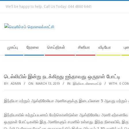
Skip
We’ll be happy to help. Call Us Today: 044 4860 6441
to
content
Secondary
முகப்பு
நேரலை
செய்திகள்
சினிமா
வீடியோ
பு
Navigation
Menu
டெல்லியில் இன்று நடக்கிறது ஐந்தாவது ஒருநாள் போட்டி
BY:
ADMIN
ON:
MARCH 13, 2019
IN:
இந்தியா
,
விளையாட்டு
WITH:
0 CO
இந்தியா மற்றும் ஆஸ்திரேலியா அணிகளுக்கு இடையிலான 5 ஆவது மற்றும் க
இந்தியாவில் சுற்றுப்பயணம் மேற்கொண்டுள்ள ஆஸ்திரேலிய அணி ஏற்கனவே
ஒருநாள் போட்டிகளில் இரு அணிகளும் சமனில் உள்ளது. இந்த நிலையில், இ
டெல்லி பெரோஷா கோட்லா மைதானத்தில் இன்று பிற்பகல் 1.30 மணிக்குத் த