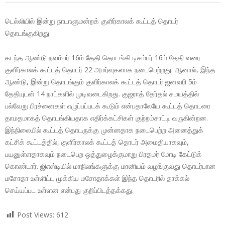
டெல்லியில் இன்று நாடாளுமன்றக் குளிர்காலக் கூட்டத் தொடர்
தொடங்குகிறது.
கடந்த ஆண்டு நவம்பர் 16ம் தேதி தொடங்கி டிசம்பர் 16ம் தேதி வரை
குளிர்காலக் கூட்டத் தொடர் 22 அமர்வுகளாக நடைபெற்றது. ஆனால், இந்த
ஆண்டு, இன்று தொடங்கும் குளிர்காலக் கூட்டத் தொடர் ஜனவரி 5ம்
தேதியுடன் 14 நாட்களில் முடிவடைகிறது. குஜராத் தேர்தல் சமயத்தில்
பல்வேறு பிரச்னைகள் எழுப்பப்படக் கூடும் என்பதாலேயே கூட்டத் தொடரை
தாமதமாகத் தொடங்கியதாக எதிர்க்கட்சிகள் குற்றம்சாட்டி வருகின்றன.
இந்நிலையில் கூட்டத் தொடருக்கு முன்னதாக நடைபெற்ற அனைத்துக்
கட்சிக் கூட்டத்தில், குளிர்காலக் கூட்டத் தொடர் அமைதியாகவும்,
பயனுள்ளதாகவும் நடைபெற ஒத்துழைக்குமாறு பிரதமர் மோடி கேட்டுக்
கொண்டார். ஜிஎஸ்டியில் மாநிலங்களுக்கு மானியம் வழங்குவது தொடர்பான
மசோதா உள்ளிட்ட முக்கிய மசோதாக்கள் இந்த தொடரில் தாக்கல்
செய்யப்பட உள்ளன என்பது குறிப்பிடத்தக்கது.
Post Views:
612