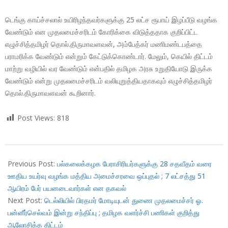
டெங்கு காய்ச்சலால் உயிரிழந்தவர்களுக்கு 25 லட்ச ரூபாய் இழப்பீடு வழங்க
வேண்டும் என முதலமைச்சரிடம் கோரிக்கை விடுத்ததாக குறிப்பிட்ட
எழுச்சித்தமிழர் தொல்.திருமாவளவன், அம்பேத்கர் மணிமண்டபத்தை
பராமரிக்க வேண்டும் என்றும் கேட்டுக்கொண்டார். மேலும், கெயில் திட்டம்
மாற்று வழியில் வர வேண்டும் என்பதில் தமிழக அரசு உறுதியோடு இருக்க
வேண்டும் என்று முதலமைச்சரிடம் வலியுறுத்தியதாகவும் எழுச்சித்தமிழர்
தொல்.திருமாவளவன் கூறினார்.
Post Views:
818
2017-
10-
Previous Post:
பல்கலைக்கழக பேராசிரியர்களுக்கு 28 சதவீதம் வரை
12
ஊதிய உயர்வு வழங்க மத்திய அமைச்சரவை ஒப்புதல் ; 7 லட்சத்து 51
ஆயிரம் பேர் பயனடைவார்கள் என தகவல்
Next Post:
டெல்லியில் பிரதமர் மோடியுடன் துணை முதலமைச்சர் ஓ.
பன்னீர்செல்வம் இன்று சந்திப்பு ; தமிழக வளர்ச்சி பணிகள் குறித்து
ஆலோசிக்க திட்டம்