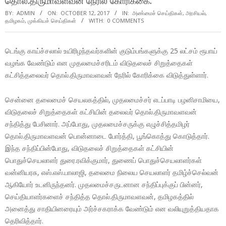
தொல்.திருமாவளவன் நேரில் கோரிக்கை.
BY:
ADMIN
ON:
OCTOBER 12, 2017
IN:
அண்மைச் செய்திகள்
,
அரசியல்
,
தமிழகம்
,
முக்கியச் செய்திகள்
WITH:
0 COMMENTS
டெங்கு காய்ச்சலால் உயிரிழந்தவர்களின் குடும்பங்களுக்கு 25 லட்சம் ரூபாய்
வழங்க வேண்டும் என முதலமைச்சரிடம் விடுதலைச் சிறுத்தைகள்
கட்சித்தலைவர் தொல்.திருமாவளவன் நேரில் கோரிக்கை விடுத்துள்ளார்.
சென்னை தலைமைச் செயலகத்தில், முதலமைச்சர் எடப்பாடி பழனிசாமியை,
விடுதலைச் சிறுத்தைகள் கட்சியின் தலைவர் தொல்.திருமாவளவன்
சந்தித்து பேசினார். அப்போது, முதலமைச்சருக்கு எழுச்சித்தமிழர்
தொல்.திருமாவளவன் பொன்னாடை போர்த்தி, பூங்கொத்து கொடுத்தார்.
இந்த சந்திப்பின்போது, விடுதலைச் சிறுத்தைகள் கட்சியின்
பொதுச்செயலாளர் துரை.ரவிக்குமார், துணைப் பொதுச்செயலாளர்கள்
வன்னியரசு, எஸ்.எஸ்.பாலாஜி, தலைமை நிலைய செயலாளர் தமிழ்ச்செல்வன்
ஆகியோர் உடனிருந்தனர். முதலமைச்சருடனான சந்திப்புக்குப் பின்னர்,
செய்தியாளர்களைச் சந்தித்த தொல்.திருமாவளவன், தமிழகத்தில்
அனைத்து சாதியினரையும் அர்ச்சகராக்க வேண்டும் என வலியுறுத்தியதாக
தெரிவித்தார்.