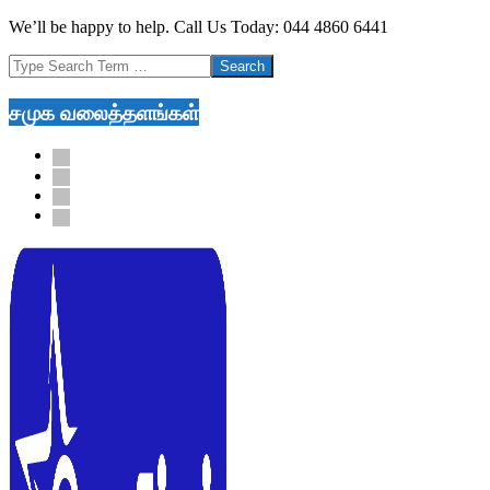
Skip
We’ll be happy to help. Call Us Today: 044 4860 6441
to
Search
content
சமுக வலைத்தளங்கள்
facebook
twitter
youtube
google