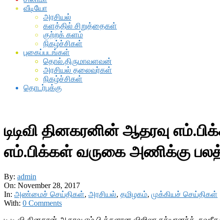
வீடியோ
அரசியல்
களத்தில் சிறுத்தைகள்
குற்றக் களம்
நிகழ்ச்சிகள்
புகைப்படங்கள்
தொல்.திருமாவளவன்
அரசியல் தலைவர்கள்
நிகழ்ச்சிகள்
தொடர்புக்கு
டிடிவி தினகரனின் ஆதரவு எம்.பிக்
எம்.பிக்கள் வருகை அணிக்கு பலத
By:
admin
On:
November 28, 2017
In:
அண்மைச் செய்திகள்
,
அரசியல்
,
தமிழகம்
,
முக்கியச் செய்திகள்
With:
0 Comments
டி.டி.வி.தினகரன் ஆதரவு எம்.பி.க்களான விஜிலா சத்யானந்த், நவ