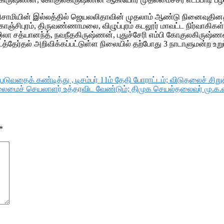
ிசாமியின் இல்லத்தில் ஜெயலலிதாவின் முதலாம் ஆண்டு நினைவுதின
ிபுரம், திருவண்ணாமலை, விழுப்புரம் கடலூர் மாவட்ட நிர்வாகிகள் மற
லா சத்யானந்த், நவநீதகிருஷ்ணன், புதுச்சேரி எம்பி கோகுலகிருஷ்ணன
்தேர்தல் அறிவிக்கப்பட்டுள்ள நிலையில் தற்போது 3 நாடாளுமன்ற உறு
வதைக் கண்டித்து , டிசம்பர் 11ம் தேதி போராட்டம்; விடுதலைச் சி
ைமைச் செயலாளர் உத்தரவிட வேண்டும்; திமுக செயல்தலைவர் மு.க.ஸ்
*