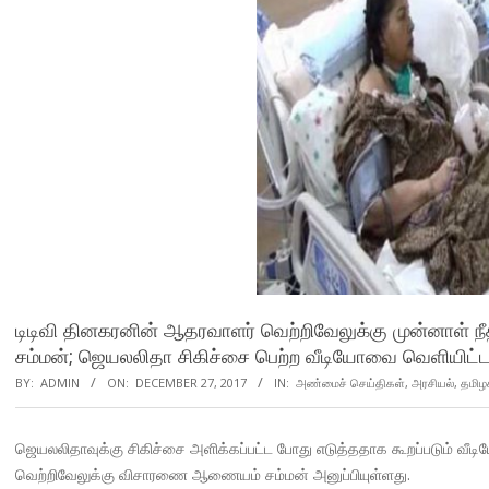
டிடிவி தினகரனின் ஆதரவாளர் வெற்றிவேலுக்கு முன்னா
சம்மன்; ஜெயலலிதா சிகிச்சை பெற்ற வீடியோவை வெளியிட்
BY:
ADMIN
ON:
DECEMBER 27, 2017
IN:
அண்மைச் செய்திகள்
,
அரசியல்
,
தமிழ
ஜெயலலிதாவுக்கு சிகிச்சை அளிக்கப்பட்ட போது எடுத்ததாக கூறப்படும் வ
வெற்றிவேலுக்கு விசாரணை ஆணையம் சம்மன் அனுப்பியுள்ளது.