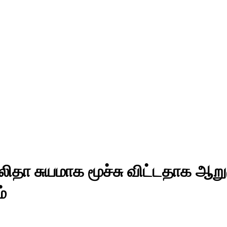
ிதா சுயமாக மூச்சு விட்டதாக ஆ
்