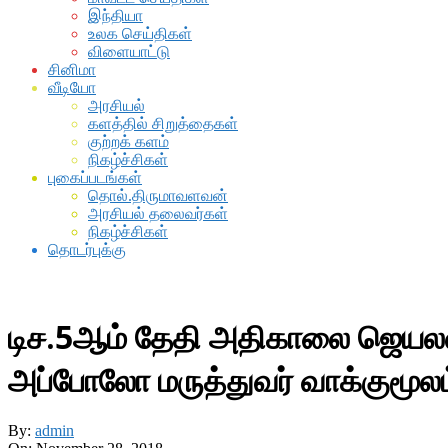
இந்தியா
உலக செய்திகள்
விளையாட்டு
சினிமா
வீடியோ
அரசியல்
களத்தில் சிறுத்தைகள்
குற்றக் களம்
நிகழ்ச்சிகள்
புகைப்படங்கள்
தொல்.திருமாவளவன்
அரசியல் தலைவர்கள்
நிகழ்ச்சிகள்
தொடர்புக்கு
டிச.5ஆம் தேதி அதிகாலை ஜெயலல
அப்போலோ மருத்துவர் வாக்குமூலம
By:
admin