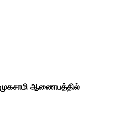
றுமுகசாமி ஆணையத்தில்