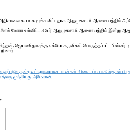
ி அதிகாலை சுயமாக மூச்சு விட்டதாக ஆறுமுகசாமி ஆணையத்தில் அப்ப
 மீனல் வோரா உள்ளிட்ட 3 பேர் ஆறுமுகசாமி ஆணையத்தில் இன்று ஆஜ
ிந்தன், ஜெயலலிதாவுக்கு எக்மோ கருவிகள் பொருத்தப்பட்ட பின்னர் ட
றினார்.
ளும் வலுப்படுவதன்மூலம் ஏராளமான பயன்கள் விளையும் : பாகிஸ்தான் பிர
வனத்தை முந்தியது அமேசான்
*