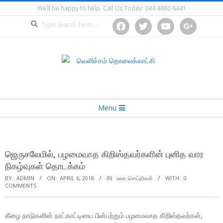
Skip
We’ll be happy to help. Call Us Today: 044 4860 6441
to
Search
facebook
twitter
youtube
google
content
Secondary
Menu
Navigation
Menu
ஜெருசலேமில், பழமைவாத கிறிஸ்தவர்களின் புனித வார
நிகழ்வுகள் தொடக்கம்
BY:
ADMIN
ON:
APRIL 6, 2018
IN:
உலக செய்திகள்
WITH:
0
COMMENTS
கீழை நாடுகளின் நாட்காட்டியை பின்பற்றும் பழமைவாத கிறிஸ்தவர்கள்,