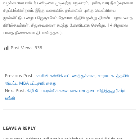
வழக்கமான ஈஸ்டர் பண்டிகை முடிவுற்ற மறுவாரம், புனித வார நிகழ்வுகளை
சிறப்பிக்கின்றனர். இந்த வகையில், தங்களின் புனித வெள்ளியை
முன்னிட்டு, பழைய ஜெருசலேம் தேவாலயத்தில் ஒன்று திரண்ட பழமைவாத
கிறிஸ்தவர்கள், சிலுவைகளை சுமந்து பேரணியாக சென்று, 14 சிலுவை
பாதை நிலைகளை தியானித்தனர்.
Post Views:
938
2018-
04-
Previous Post:
மகளின் கல்விக் கட்டணத்துக்காக, சாராய கடத்தலில்
06
ஈடுபட்ட MBA பட்டதாரி கைது
Next Post:
கிரிப்டோ கரன்சிக்களை கையாள தடை விதித்தது ரிசர்வ்
வங்கி
LEAVE A REPLY