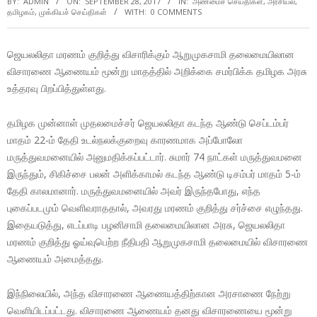
BY:
ADMIN
ON:
SEPTEMBER 28, 2017
IN:
அண்மைச் செய்திகள்
,
அரசியல்
,
தமிழகம்
,
முக்கியச் செய்திகள்
WITH:
0 COMMENTS
ஜெயலலிதா மரணம் குறித்து விசாரிக்கும் ஆறுமுகசாமி தலைமையிலான
விசாரணை ஆணையம் மூன்று மாதத்தில் அறிக்கை சமர்பிக்க தமிழக அரசு
உத்தரவு பிறப்பித்துள்ளது.
தமிழக முன்னாள் முதலமைச்சர் ஜெயலலிதா கடந்த ஆண்டு செப்டம்பர்
மாதம் 22-ம் தேதி உடல்நலக்குறைவு காரணமாக அப்போலோ
மருத்துவமனையில் அனுமதிக்கப்பட்டார். சுமார் 74 நாட்கள் மருத்துவமனை
இருந்தும், சிகிச்சை பலன் அளிக்காமல் கடந்த ஆண்டு டிசம்பர் மாதம் 5-ம்
தேதி காலமானார். மருத்துவமனையில் அவர் இருந்தபோது, எந்த
புகைப்படமும் வெளிவராததால், அவரது மரணம் குறித்து சர்ச்சை எழுந்தது.
இதையடுத்து, எடப்பாடி பழனிசாமி தலைமையிலான அரசு, ஜெயலலிதா
மரணம் குறித்து ஓய்வுபெற்ற நீதிபதி ஆறுமுகசாமி தலைமையில் விசாரணை
ஆணையம் அமைத்தது.
இந்நிலையில், அந்த விசாரணை ஆணையத்திற்கான அரசாணை நேற்று
வெளியிடப்பட்டது. விசாரணை ஆணையம் தனது விசாரணையை மூன்று