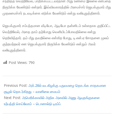
சந்தித்த வெற்றிவேல், பாதிக்கப்பட்டவர்தான் அது உண்மை இல்லை என்பதை
நிரூபிக்க வேண்டும் என்றார். இவ்விவகாரத்தில் அமைச்சர் ஜெயக்குமார் மீது
முதலமைச்சர் நடவடிக்கை எடுக்க வேண்டும் என்று வலியுறுத்தினார்.
ஜெயக்குமார் சம்பந்தமான வீடியோ, ஆடியோ தன்னிடம் உள்ளதாக குறிப்பிட்ட
வெற்றிவேல், அதை தாம் தற்போது வெளியிடப்போவதில்லை என்று
தெரிவித்தார். தம் மீது தவறில்லை என்கிற போது, டி.என்.ஏ சோதனை மூலம்
குற்றமற்றவர் என ஜெயக்குமார் நிரூபிக்க வேண்டும் என்றும் அவர்
வலியுறுத்தினார்.
Post Views:
790
2018-
10-
Previous Post:
அக்.26ல் வடகிழக்கு பருவமழை தொடங்க சாதகமான
23
சூழல் தொடர்கிறது – வானிலை மையம்
Next Post:
அமெரிக்காவில் அதிக அளவில் அணு ஆயுதங்குகளை
உற்பத்தி செய்வோம் – டொனால்டு டிரம்ப்