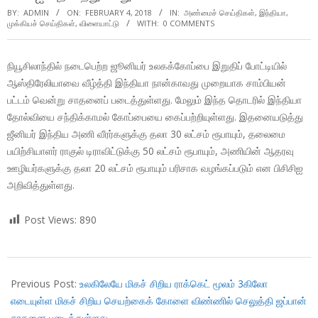
BY:
ADMIN
ON:
FEBRUARY 4, 2018
IN:
அண்மைச் செய்திகள்
,
இந்தியா
,
முக்கியச் செய்திகள்
,
விளையாட்டு
WITH:
0 COMMENTS
நியூசிலாந்தில் நடைபெற்ற ஜூனியர் உலகக்கோப்பை இறுதிப் போட்டியில்
ஆஸ்திரேலியாவை வீழ்த்தி இந்தியா நான்காவது முறையாக சாம்பியன்
பட்டம் வென்று சாதனைப் படைத்துள்ளது. மேலும் இந்த தொடரில் இந்தியா
தோல்வியை சந்திக்காமல் கோப்பையை கைப்பற்றியுள்ளது. இதனையடுத்து
ஜீனியர் இந்திய அணி வீரர்களுக்கு தலா 30 லட்சம் ரூபாயும், தலைமை
பயிற்சியாளர் ராகுல் டிராவிட்டுக்கு 50 லட்சம் ரூபாயும், அணியின் ஆதரவு
ஊழியர்களுக்கு தலா 20 லட்சம் ரூபாயும் பரிசாக வழங்கப்படும் என பிசிசிஐ
அறிவித்துள்ளது.
Post Views:
890
2018-
02-
Previous Post:
உலகிலேயே மிகச் சிறிய ராக்கெட் மூலம் 3கிலோ
04
எடையுள்ள மிகச் சிறிய செயற்கைக் கோளை விண்ணில் செலுத்தி ஜப்பான்
சாதனை படைத்துள்ளது.