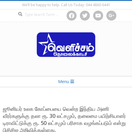
Skip
We’ll be happy to help. Call Us Today: 044 4860 6441
to
Search
facebook
twitter
youtube
google
content
Secondary
Menu
Navigation
Menu
ஜூனியர் உலக கோப்பையை வென்ற இந்திய அணி
வீரர்களுக்கு தலா ரூ. 30 லட்சமும், தலைமை பயிற்சியாளர்
டிராவிட்டுக்கு ரூ. 50 லட்சமும் பரிசாக வழங்கப்படும் என்று
பிசிசிஐ அறிவித்துள்ளது.