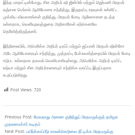
இந்த மாநாட்டின்போது, சீன அதிபர் ஷி ஜின்பிங் மற்றும் ஜெர்மனி பிரதமர்
ஏஞ்சலா மெர்கல் ஆகியோரை சந்தித்து, இருதரப்பு உறவுகள் உள்ளிட்ட
முக்கிய விவகாரங்கள் குறித்து, பிரதமர் மோடி ஆலோசனை நடத்த
உள்ளதாக, வெளியுறவுத்துறை அதிகாரிகள் ஏற்கெனவே
தெரிவித்திருந்தனர்.
இந்நிலையில், அமெரிக்க அதிபர் டிரம்ப் மற்றும் ஜப்பான் பிரதமர் ஷின்சோ
அபே ஆகியோரையும் சந்தித்து, முத்தரப்பு பேச்சுவார்த்தையில் பிரதமர் மோடி
ஈடுபட உள்ளதாக தகவல் வெளியாகியுள்ளது. அமெரிக்க அதிபர் டிரம்ப்,
ரஷ்யா மற்றும் சீன அதிபர்களையும் சந்திக்க வாய்ப்பு இருப்பதாக
கூறப்படுகிறது.
Post Views:
720
2018-
11-
Previous Post:
மேகதாது அணை குறித்துப் பிரதமருக்குத் தமிழக
28
முதலமைச்சர் கடிதம்
Next Post:
பயிர்க்காப்பீடு காலக்கெடுவை நீட்டிக்க பிரதமருக்கு