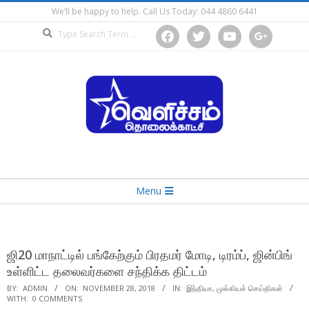
Skip
We’ll be happy to help. Call Us Today: 044 4860 6441
to
Search
facebook
twitter
youtube
google
content
Secondary
Menu
Navigation
Menu
ஜி20 மாநாட்டில் பங்கேற்கும் பிரதமர் மோடி, டிரம்ப், ஜின்பிங்
உள்ளிட்ட தலைவர்களை சந்திக்க திட்டம்
BY:
ADMIN
ON:
NOVEMBER 28, 2018
IN:
இந்தியா
,
முக்கியச் செய்திகள்
WITH:
0 COMMENTS