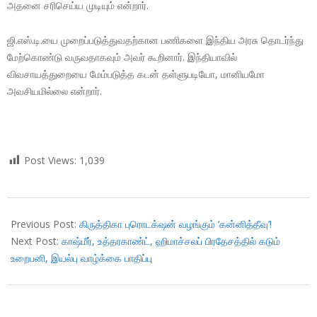
அதனை சரிசெய்ய முடியும் என்றார்.
ஜி.எஸ்.டி.யை முறைப்படுத்துவதற்கான பணிகளை இந்திய அரசு தொடர்ந்து
மேற்கொண்டு வருவதாகவும் அவர் கூறினார். இந்தியாவில்
விவசாயத்துறையை மேம்படுத்த கடன் தள்ளுபடியோ, மானியமோ
அவசியமில்லை என்றார்.
Post Views:
1,039
2019-
01-
Previous Post:
கிருத்திகா புரொடக்‌ஷன் வழங்கும் ‘கன்னித்தீவு’!
22
Next Post:
காஷ்மீர், உத்தரகாண்ட், ஹிமாச்சலப் பிரதேசத்தில் கடும்
உறைபனி, இயல்பு வாழ்க்கை பாதிப்பு