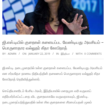
ஜி.எஸ்.டியில் குறைகள் களையப்பட வேண்டியது அவசியம் –
பொருளாதார வல்லுநர் கீதா கோபிநாத்
BY:
ADMIN
ON:
JANUARY 22, 2019
IN:
இந்தியா
WITH:
0 COMMENTS
ஜி.எஸ்.டி. நடைமுறையில் உள்ள குறைகள் களையப்பட வேண்டியது அவசியம்
என சர்வதேச நாணய நிதியத்தின் தலைமைப் பொருளாதார வல்லுநர் கீதா
கோபிநாத் தெரிவித்துள்ளார்.
செய்தியாளரிடம் பேசிய அவர், இந்தியாவில் மறைமுக வரி வருவாய்
எதிர்பார்க்கப்பட்டதை விட குறைவாகவே வருவதாகவும், ஜி.எஸ்.டி.
நடைமுறைப்படுத்துவதில் உள்ள சில குறைகளை சீரமைப்பதன் மூலம்