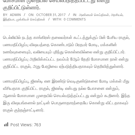
மோசமான முறையில் செயல்படுத்தப்பட்டது என்று
குறிப்பிட்டுள்ளார்.
BY:
ADMIN
ON:
OCTOBER 31, 2017
IN:
அண்மைச் செய்திகள்
,
அரசியல்
,
இந்தியா
,
முக்கியச் செய்திகள்
WITH:
0 COMMENTS
டெல்லியில் நடந்த காங்கிரஸ் தலைவர்கள் கூட்டத்துக்குப் பின் பேசிய ராகுல்,
பணமதிப்பிழப்பு விஷயத்தை கொண்டாடும் பிரதமர் மோடி, மக்களின்
உணர்வுகளையும், வலியையும் புரிந்து கொள்ளவில்லை என்று குறிப்பிட்டார்.
பணமதிப்பிழப்பு அறிவிக்கப்பட்ட நவம்பர் 8ஆம் தேதி மோசமான நாள் என்று
குறிப்பிட்ட ராகுல், அது பேரழிவை ஏற்படுத்தியதாகவும் தெரிவித்துள்ளார்.
பணமதிப்பிழப்பு, ஜிஎஸ்டி என இரண்டு வெடிகுண்டுகளை மோடி மக்கள் மீது
வீசியதாக குறிப்பிட்ட ராகுல், ஜிஎஸ்டி என்பது நல்ல யோசனை என்றும்,
ஆனால் மோசமான முறையில் செயல்படுத்தப்பட்டது என்றும் கூறினார். இந்த
இரு விஷயங்களால் நாட்டின் பொருளாதாரத்தையே கொன்று விட்டதாகவும்
ராகுல் குற்றஞ்சாட்டினார்.
Post Views:
763