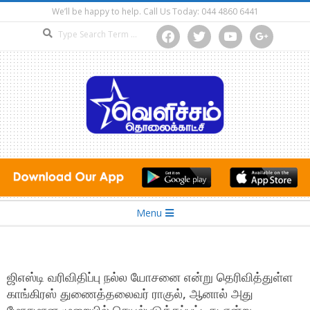
Skip
We’ll be happy to help. Call Us Today: 044 4860 6441
to
Search
facebook
twitter
youtube
google
content
Secondary
Menu
Navigation
Menu
ஜிஎஸ்டி வரிவிதிப்பு நல்ல யோசனை என்று தெரிவித்துள்ள
காங்கிரஸ் துணைத்தலைவர் ராகுல், ஆனால் அது