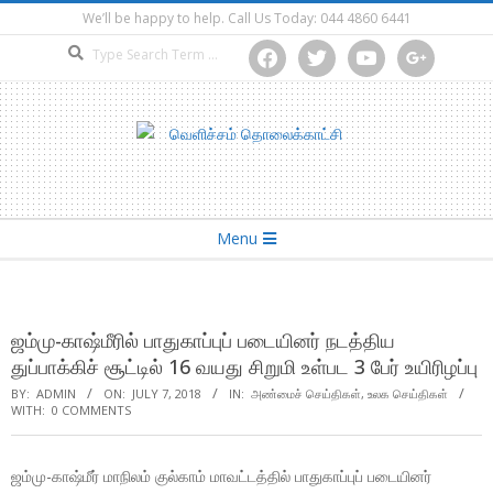
Skip
We’ll be happy to help. Call Us Today: 044 4860 6441
to
Search
facebook
twitter
youtube
google
content
Secondary
Menu
Navigation
Menu
ஜம்மு-காஷ்மீரில் பாதுகாப்புப் படையினர் நடத்திய
துப்பாக்கிச் சூட்டில் 16 வயது சிறுமி உள்பட 3 பேர் உயிரிழப்பு
BY:
ADMIN
ON:
JULY 7, 2018
IN:
அண்மைச் செய்திகள்
,
உலக செய்திகள்
WITH:
0 COMMENTS
ஜம்மு-காஷ்மீர் மாநிலம் குல்காம் மாவட்டத்தில் பாதுகாப்புப் படையினர்