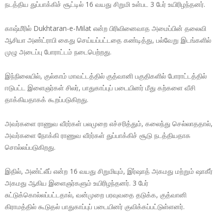
நடத்திய துப்பாக்கிச் சூட்டில் 16 வயது சிறுமி உள்பட 3 பேர் உயிரிழந்தனர்.
காஷ்மீரில் Dukhtaran-e-Milat என்ற பிரிவினைவாத அமைப்பின் தலைவி
ஆசியா அண்ட்ராபி கைது செய்யப்பட்டதை கண்டித்து, பல்வேறு இடங்களில்
முழு அடைப்பு போராட்டம் நடைபெற்றது.
இந்நிலையில், குல்காம் மாவட்டத்தில் குத்வானி பகுதிகளில் போராட்டத்தில்
ஈடுபட்ட இளைஞர்கள் சிலர், பாதுகாப்புப் படையினர் மீது கற்களை வீசி
தாக்கியதாகக் கூறப்படுகிறது.
அவர்களை ராணுவ வீரர்கள் பலமுறை எச்சரித்தும், கலைந்து செல்லாததால்,
அவர்களை நோக்கி ராணுவ வீரர்கள் துப்பாக்கிச் சூடு நடத்தியதாக
சொல்லப்படுகிறது.
இதில், அண்ட்லீப் என்ற 16 வயது சிறுமியும், இர்ஷாத் அகமது மற்றும் ஷாகீர்
அகமது ஆகிய இளைஞர்களும் உயிரிழந்தனர். 3 பேர்
சுட்டுக்கொல்லப்பட்டதால், வன்முறை பரவுவதை தடுக்க, குத்வானி
கிராமத்தில் கூடுதல் பாதுகாப்புப் படையினர் குவிக்கப்பட்டுள்ளனர்.