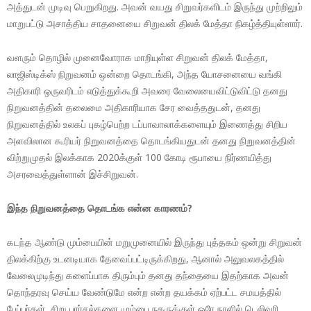
அத்துடன் முடிவு பெறுகிறது. அவன் வயது சிறுவர்களிடம் இருந்து முற்றிலும்
மாறுபட்டு அசாத்திய சாதனையை சிறுவன் திலக் மேத்தா நிகழ்த்தியுள்ளார்.
வளரும் தொழில் முனைவோராக மாறியுள்ள சிறுவன் திலக் மேத்தா,
லாஜிஸ்டிக்ஸ் நிறுவனம் ஒன்றை தொடங்கி, அந்த யோசனையை வங்கி
அதிகாரி ஒருவரிடம் எடுத்துக்கூறி அவரை வேலையைவிட்டுவிட்டு தனது
நிறுவனத்தின் தலைமை அதிகாரியாக சேர வைத்ததுடன், தனது
நிறுவனத்தில் உலகப் புகழ்பெற்ற டப்பாவாலாக்களையும் இணைத்து சிறிய
அளவிலான கூரியர் நிறுவனத்தை தொடங்கியதுடன் தனது நிறுவனத்தின்
விற்றுமுதல் இலக்காக 2020க்குள் 100 கோடி ரூபாயை நிர்ணயித்து
அசரவைத்துள்ளான் இச்சிறுவன்.
இந்த நிறுவனத்தை தொடங்க என்ன காரணம்?
கடந்த ஆண்டு மும்பையின் மறுமுனையில் இருந்து புத்தகம் ஒன்று சிறுவன்
திலக்கிற்கு உடனடியாக தேவைப்பட்டிருக்கிறது, ஆனால் அலுவலகத்தில்
வேலைமுடிந்து களைப்பாக திரும்பும் தனது தந்தையை இதற்காக அவன்
தொந்தரவு செய்ய வேண்டுமே என்ற என்ற தயக்கம் ஏற்பட்ட சமயத்தில்
பேப்பர்கள், சிறு பார்சல்களை மும்பை நகருக்குள் ஒரே நாளில் டெலிவரி