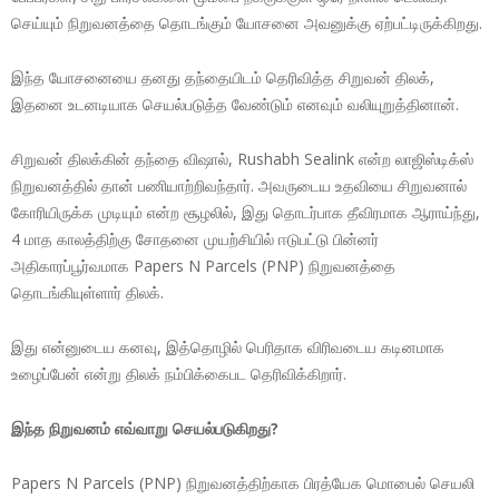
செய்யும் நிறுவனத்தை தொடங்கும் யோசனை அவனுக்கு ஏற்பட்டிருக்கிறது.
இந்த யோசனையை தனது தந்தையிடம் தெரிவித்த சிறுவன் திலக்,
இதனை உடனடியாக செயல்படுத்த வேண்டும் எனவும் வலியுறுத்தினான்.
சிறுவன் திலக்கின் தந்தை விஷால், Rushabh Sealink என்ற லாஜிஸ்டிக்ஸ்
நிறுவனத்தில் தான் பணியாற்றிவந்தார். அவருடைய உதவியை சிறுவனால்
கோரியிருக்க முடியும் என்ற சூழலில், இது தொடர்பாக தீவிரமாக ஆராய்ந்து,
4 மாத காலத்திற்கு சோதனை முயற்சியில் ஈடுபட்டு பின்னர்
அதிகாரப்பூர்வமாக Papers N Parcels (PNP) நிறுவனத்தை
தொடங்கியுள்ளார் திலக்.
இது என்னுடைய கனவு, இத்தொழில் பெரிதாக விரிவடைய கடினமாக
உழைப்பேன் என்று திலக் நம்பிக்கைபட தெரிவிக்கிறார்.
இந்த நிறுவனம் எவ்வாறு செயல்படுகிறது?
Papers N Parcels (PNP) நிறுவனத்திற்காக பிரத்யேக மொபைல் செயலி