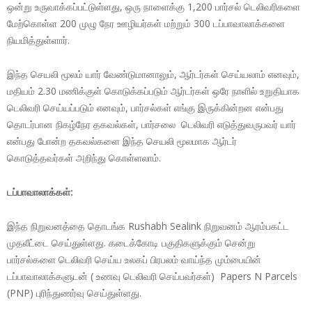
ஒன்று உருவாக்கப்பட்டுள்ளது, ஒரு நாளைக்கு 1,200 பார்சல் டெலிவரிகளை
மேற்கொள்ள 200 முழு நேர ஊழியர்கள் மற்றும் 300 டப்பாவாலாக்களை
நியமித்துள்ளார்.
இந்த செயலி மூலம் யார் வேண்டுமானாலும், ஆர்டர்கள் செய்யலாம் எனவும்,
மதியம் 2.30 மணிக்குள் கொடுக்கப்படும் ஆர்டர்கள் ஒரே நாளில் உறுதியாக
டெலிவரி செய்யப்படும் எனவும், பார்சல்கள் எங்கு இருக்கின்றன என்பது
தொடர்பான நிகழ்நேர தகவல்கள், பார்சலை டெலிவரி எடுத்துவருபவர் யார்
என்பது போன்ற தகவல்களை இந்த செயலி மூலமாக ஆர்டர்
கொடுத்தவர்கள் அறிந்து கொள்ளலாம்.
டப்பாவாலாக்கள்:
இந்த நிறுவனத்தை தொடங்க Rushabh Sealink நிறுவனம் ஆரம்பகட்ட
முதலீட்டை செய்துள்ளது. கடைக்கோடி பகுதிகளுக்கும் சென்று
பார்சல்களை டெலிவரி செய்ய உலகப் பிரபலம் வாய்ந்த மும்பையின்
டப்பாவாலாக்களுடன் ( உணவு டெலிவரி செய்பவர்கள்) Papers N Parcels
(PNP) புரிந்துணர்வு செய்துள்ளது.