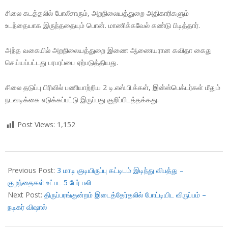
சிலை கடத்தலில் போலீசாரும், அறநிலையத்துறை அதிகாரிகளும்
உடந்தையாக இருந்ததையும் பொன். மாணிக்கவேல் கண்டு பிடித்தார்.
அந்த வகையில் அறநிலையத்துறை இணை ஆணையரான கவிதா கைது
செய்யப்பட்டது பரபரப்பை ஏற்படுத்தியது.
சிலை தடுப்பு பிரிவில் பணியாற்றிய 2 டி.எஸ்.பி.க்கள், இன்ஸ்பெக்டர்கள் மீதும்
நடவடிக்கை எடுக்கப்பட்டு இருப்பது குறிப்பிடத்தக்கது.
Post Views:
1,152
2018-
09-
Previous Post:
3 மாடி குடியிருப்பு கட்டிடம் இடிந்து விபத்து –
27
குழந்தைகள் உட்பட 5 பேர் பலி
Next Post:
திருப்பரங்குன்றம் இடைத்தேர்தலில் போட்டியிட விருப்பம் –
நடிகர் விஷால்