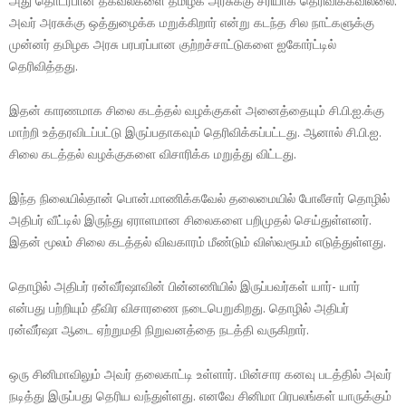
அது தொடர்பான தகவல்களை தமிழக அரசுக்கு சரியாக தெரிவிக்கவில்லை.
அவர் அரசுக்கு ஒத்துழைக்க மறுக்கிறார் என்று கடந்த சில நாட்களுக்கு
முன்னர் தமிழக அரசு பரபரப்பான குற்றச்சாட்டுகளை ஐகோர்ட்டில்
தெரிவித்தது.
இதன் காரணமாக சிலை கடத்தல் வழக்குகள் அனைத்தையும் சி.பி.ஐ.க்கு
மாற்றி உத்தரவிடப்பட்டு இருப்பதாகவும் தெரிவிக்கப்பட்டது. ஆனால் சி.பி.ஐ.
சிலை கடத்தல் வழக்குகளை விசாரிக்க மறுத்து விட்டது.
இந்த நிலையில்தான் பொன்.மாணிக்கவேல் தலைமையில் போலீசார் தொழில்
அதிபர் வீட்டில் இருந்து ஏராளமான சிலைகளை பறிமுதல் செய்துள்ளனர்.
இதன் மூலம் சிலை கடத்தல் விவகாரம் மீண்டும் விஸ்வரூபம் எடுத்துள்ளது.
தொழில் அதிபர் ரன்வீர்ஷாவின் பின்னணியில் இருப்பவர்கள் யார்- யார்
என்பது பற்றியும் தீவிர விசாரணை நடைபெறுகிறது. தொழில் அதிபர்
ரன்வீர்ஷா ஆடை ஏற்றுமதி நிறுவனத்தை நடத்தி வருகிறார்.
ஒரு சினிமாவிலும் அவர் தலைகாட்டி உள்ளார். மின்சார கனவு படத்தில் அவர்
நடித்து இருப்பது தெரிய வந்துள்ளது. எனவே சினிமா பிரபலங்கள் யாருக்கும்