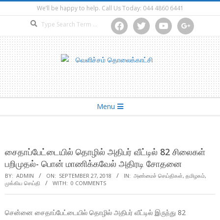
Skip
We’ll be happy to help. Call Us Today: 044 4860 6441
to
Search
facebook
twitter
youtube
google
content
Secondary
Menu
Navigation
Menu
சைதாப்பேட்டையில் தொழில் அதிபர் வீட்டில் 82 சிலைகள்
பறிமுதல்- பொன் மாணிக்கவேல் அதிரடி சோதனை
BY:
ADMIN
ON:
SEPTEMBER 27, 2018
IN:
அண்மைச் செய்திகள்
,
தமிழகம்
,
முக்கிய செய்தி
WITH:
0 COMMENTS
சென்னை சைதாப்பேட்டையில் தொழில் அதிபர் வீட்டில் இருந்து 82