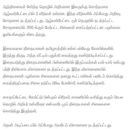
ஆந்திராவைச் சேர்ந்த தொழில் அதிபரான இவருக்கு சொந்தமாக
ஆழ்வார்பேட்டையில் 2 வீடுகள் உள்ளன. இந்த வீடுகளில் அப்போது அதிரடி
சோதனை நடத்தப்பட்டது. ஆழ்வார்பேட்டை மூர் தெருவில் நடத்தப்பட்ட
சோதனையில் 300-க்கும் மேற்பட்ட சிலைகள் கைப்பற்றப்பட்டன. பழங்கால
ஓவியங்களும் கிடைத்தது.
இவைகளை தீனதயாளன் தமிழகத்தில் உள்ள பல்வேறு கோவில்களில்
இருந்து திருடி அந்த வீட்டில் பதுக்கி வைத்தது கண்டுபிடிக்கப்பட்டது.
இதையடுத்து தீனதயாளனின் பின்னணியில் இருப்பவர்கள் யார்-யார் என்பது
பற்றி தீவிரமாக விசாரணை நடத்தப்பட்டது. இந்த விசாரணையில்
தீனதயாளன் பழங்கால சிலைகளை தனது கூட்டாளிகள் பலரிடம் கொடுத்து
வைத்திருப்பதை சிலை தடுப்பு பிரிவு போலீசார் கண்டுபிடித்தனர்.
சைதாப்பேட்டை கோர்ட்டு பின்புறம் ஸ்ரீநகர் காலனியில் வசித்து வரும் பிரபல
தொழில் அதிபர் ரன்வீர்ஷா என்பவரிடமும் தீனதயாளன் சிலைகளை
கொடுத்து இருந்தார்.
அதன் அடிப்படையில் அப்போது அவரிடம் விசாரணை நடத்தப்பட்டது.