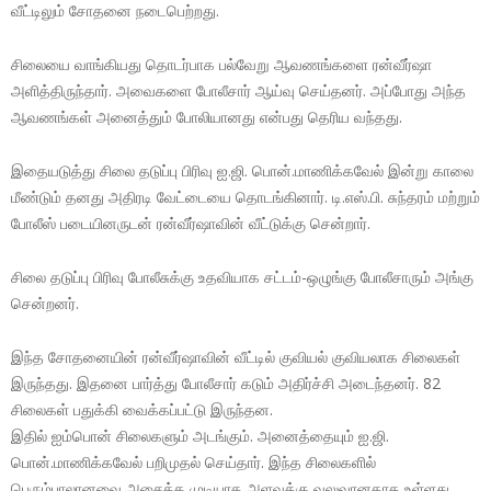
வீட்டிலும் சோதனை நடைபெற்றது.
சிலையை வாங்கியது தொடர்பாக பல்வேறு ஆவணங்களை ரன்வீர்ஷா
அளித்திருந்தார். அவைகளை போலீசார் ஆய்வு செய்தனர். அப்போது அந்த
ஆவணங்கள் அனைத்தும் போலியானது என்பது தெரிய வந்தது.
இதையடுத்து சிலை தடுப்பு பிரிவு ஐ.ஜி. பொன்.மாணிக்கவேல் இன்று காலை
மீண்டும் தனது அதிரடி வேட்டையை தொடங்கினார். டி.எஸ்.பி. சுந்தரம் மற்றும்
போலீஸ் படையினருடன் ரன்வீர்ஷாவின் வீட்டுக்கு சென்றார்.
சிலை தடுப்பு பிரிவு போலீசுக்கு உதவியாக சட்டம்-ஒழுங்கு போலீசாரும் அங்கு
சென்றனர்.
இந்த சோதனையின் ரன்வீர்ஷாவின் வீட்டில் குவியல் குவியலாக சிலைகள்
இருந்தது. இதனை பார்த்து போலீசார் கடும் அதிர்ச்சி அடைந்தனர். 82
சிலைகள் பதுக்கி வைக்கப்பட்டு இருந்தன.
இதில் ஐம்பொன் சிலைகளும் அடங்கும். அனைத்தையும் ஐ.ஜி.
பொன்.மாணிக்கவேல் பறிமுதல் செய்தார். இந்த சிலைகளில்
பெரும்பாலானவை அசைக்க முடியாத அளவுக்கு வலுவானதாக உள்ளது.