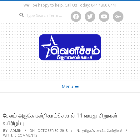
Skip
We’ll be happy to help. Call Us Today: 044 4860 6441
to
Search
facebook
twitter
youtube
google
content
Secondary
Menu
Navigation
Menu
சேலம் அருகே பன்றிகாய்ச்சலால் 11 வயது சிறுவன்
உயிரிழப்பு
BY:
ADMIN
ON:
OCTOBER 30, 2018
IN:
தமிழகம்
,
மாவட்ட செய்திகள்
WITH:
0 COMMENTS