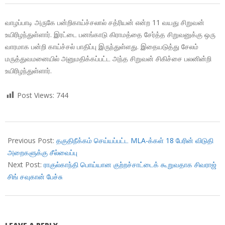
வாழப்பாடி அருகே பன்றிகாய்ச்சலால் சத்ரியன் என்ற 11 வயது சிறுவன்
உயிரிழந்துள்ளார். இரட்டை பனங்காடு கிராமத்தை சேர்த்த சிறுவனுக்கு ஒரு
வாரமாக பன்றி காய்ச்சல் பாதிப்பு இருந்துள்ளது. இதையடுத்து சேலம்
மருத்துவமனையில் அனுமதிக்கப்பட்ட அந்த சிறுவன் சிகிச்சை பலனின்றி
உயிரிழந்துள்ளார்.
Post Views:
744
2018-
10-
Previous Post:
தகுதிநீக்கம் செய்யப்பட்ட MLA-க்கள் 18 பேரின் விடுதி
30
அறைகளுக்கு சீல்வைப்பு
Next Post:
ராகுல்காந்தி பொய்யான குற்றச்சாட்டைக் கூறுவதாக சிவராஜ்
சிங் சவுகான் பேச்சு