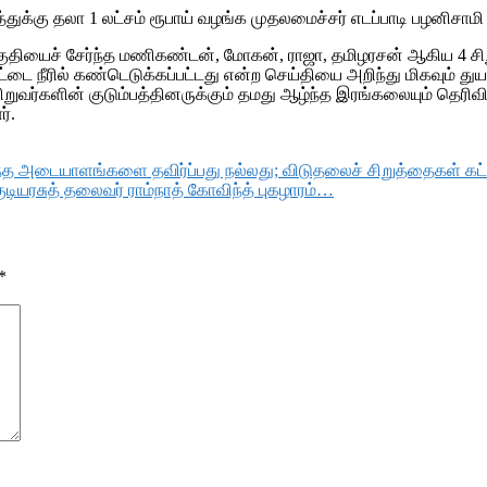
்பத்துக்கு தலா 1 லட்சம் ரூபாய் வழங்க முதலமைச்சர் எடப்பாடி பழனிசாமி 
ுதியைச் சேர்ந்த மணிகண்டன், மோகன், ராஜா, தமிழரசன் ஆகிய 4 சிறு
ுட்டை நீரில் கண்டெடுக்கப்பட்டது என்ற செய்தியை அறிந்து மிகவும் து
ுவர்களின் குடும்பத்தினருக்கும் தமது ஆழ்ந்த இரங்கலையும் தெரிவித
ர்.
ர்ந்த அடையாளங்களை தவிர்ப்பது நல்லது; விடுதலைச் சிறுத்தைகள் 
டியரசுத் தலைவர் ராம்நாத் கோவிந்த் புகழாரம்…
*