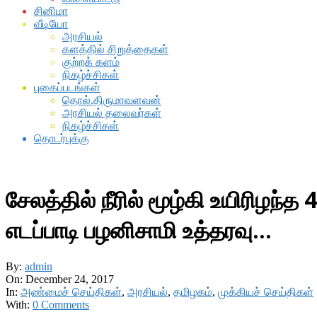
சினிமா
வீடியோ
அரசியல்
களத்தில் சிறுத்தைகள்
குற்றக் களம்
நிகழ்ச்சிகள்
புகைப்படங்கள்
தொல்.திருமாவளவன்
அரசியல் தலைவர்கள்
நிகழ்ச்சிகள்
தொடர்புக்கு
சேலத்தில் நீரில் மூழ்கி உயிரிழந்த
எடப்பாடி பழனிசாமி உத்தரவு…
By:
admin
On:
December 24, 2017
In:
அண்மைச் செய்திகள்
,
அரசியல்
,
தமிழகம்
,
முக்கியச் செய்திகள்
With:
0 Comments