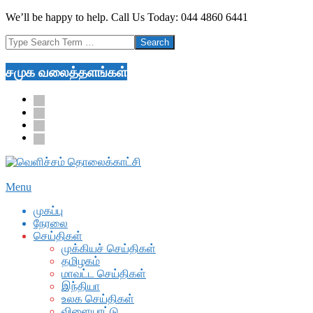
Skip
We’ll be happy to help. Call Us Today: 044 4860 6441
to
Search
content
சமுக வலைத்தளங்கள்
facebook
twitter
youtube
google
Secondary
Menu
Navigation
முகப்பு
Menu
நேரலை
செய்திகள்
முக்கியச் செய்திகள்
தமிழகம்
மாவட்ட செய்திகள்
இந்தியா
உலக செய்திகள்
விளையாட்டு