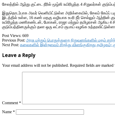
சேலத்தில் ஆற்று குட்டை நீரில் மூழ்கி உயிரிழந்த 4 சிறுவர்கள் குடும
இதுதொடர்பாக அவர் வெளியிட்டுள்ள அறிக்கையில், சேலம் கேம்ப் பக
இடத்தில் உள்ள, 16 கண் மதகு வழியாக உபரி நீர் செல்லும் ஆற்றின் க
உயிரிழந்த மணிகண்டன், மோகன், ராஜா மற்றும் தமிழரசன் ஆகிய 4 சிற
குடும்பத்தினருக்கும் தலா ஒரு லட்சம் ரூபாய் வழங்க உத்தரவிட்டுள்ளா
Post Views:
669
2017-
Previous Post:
அரசு மற்றும் பொதுத்துறை நிறுவனங்களில் மதம் சா
12-
Next Post:
கலைகளில் இன்றளவும் சிறந்து விளங்குகிறது தமிழகம்; கு
24
Leave a Reply
Your email address will not be published.
Required fields are marked
Comment
*
Name
*