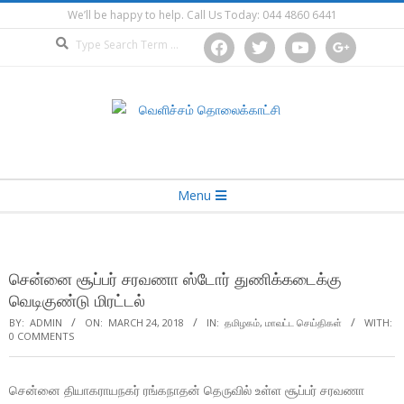
Skip
We’ll be happy to help. Call Us Today: 044 4860 6441
to
Search
facebook
twitter
youtube
google
content
Secondary
Menu
Navigation
Menu
சென்னை சூப்பர் சரவணா ஸ்டோர் துணிக்கடைக்கு
வெடிகுண்டு மிரட்டல்
BY:
ADMIN
ON:
MARCH 24, 2018
IN:
தமிழகம்
,
மாவட்ட செய்திகள்
WITH:
0 COMMENTS
சென்னை தியாகராயநகர் ரங்கநாதன் தெருவில் உள்ள சூப்பர் சரவணா