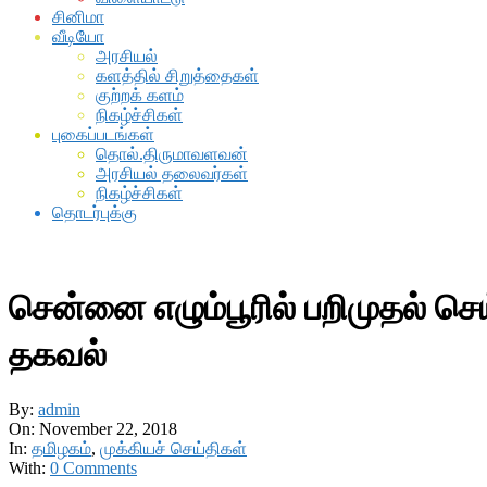
சினிமா
வீடியோ
அரசியல்
களத்தில் சிறுத்தைகள்
குற்றக் களம்
நிகழ்ச்சிகள்
புகைப்படங்கள்
தொல்.திருமாவளவன்
அரசியல் தலைவர்கள்
நிகழ்ச்சிகள்
தொடர்புக்கு
சென்னை எழும்பூரில் பறிமுதல் செ
தகவல்
By:
admin
On:
November 22, 2018
In:
தமிழகம்
,
முக்கியச் செய்திகள்
With:
0 Comments