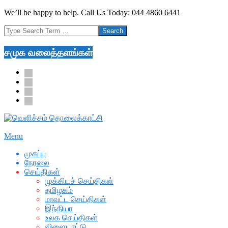
Skip
We’ll be happy to help. Call Us Today: 044 4860 6441
to
Search
content
சமுக வலைத்தளங்கள்
facebook
twitter
youtube
google
Secondary
Menu
Navigation
முகப்பு
Menu
நேரலை
செய்திகள்
முக்கியச் செய்திகள்
தமிழகம்
மாவட்ட செய்திகள்
இந்தியா
உலக செய்திகள்
விளையாட்டு