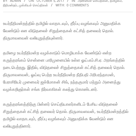
BY:
ADMIN
ON:
OCTOBER 5, 2017
IN:
அண்மைச் செய்திகள்
,
தமிழகம்
,
நீதிமன்றம்
,
முக்கியச் செய்திகள்
WITH:
0 COMMENTS
உயர்நீதிமன்றத்தில் தமிழில் வாதாடவும், தீர்ப்பு வழங்கவும் அனுமதிக்க
வேண்டும் என விடுதலைச் சிறுத்தைகள் கட்சித் தலைவர் தொல்.
திருமாவளவன் வலியுறுத்தியுள்ளார்.
தமிழை உயர்நீதிமன்ற வழக்காடும் மொழியாக்க வேண்டும் என்ற
கருத்தரங்கம் சென்னை பாரிமுனையில் உள்ள ஓய்.எம்.சி.ஏ. அரங்கத்தில்
நடைபெற்றது. இதில், விடுதலைச் சிறுத்தைகள் கட்சித் தலைவர் தொல்.
திருமாவளவன், ஓய்வு பெற்ற உயர்நீதிமன்ற நீதிபதி அரிபரந்தாமன்,
பேராசிரியர் முனைவர் ஜக்மோகன் சிங், நந்தகுமார் மற்றும் அனைத்து
வழக்கறிஞர்கள் சங்க நிர்வாகிகள் கலந்து கொண்டனர்.
கருத்தரங்கத்திற்கு பின்னர் செய்தியாளர்களிடம் பேசிய விடுதலைச்
சிறுத்தைகள் கட்சித் தலைவர் தொல். திருமாவளவன், உயர்நீதிமன்றத்தில்
தமிழில் வாதாடவும், தீர்ப்பு வழங்கவும் அனுமதிக்க வேண்டும் என
வலியுறுத்தினார்.