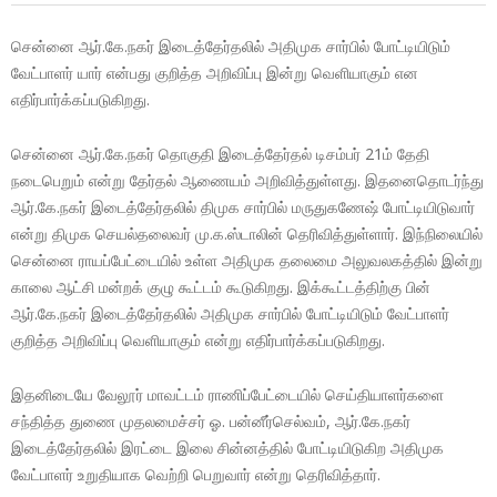
சென்னை ஆர்.கே.நகர் இடைத்தேர்தலில் அதிமுக சார்பில் போட்டியிடும்
வேட்பாளர் யார் என்பது குறித்த அறிவிப்பு இன்று வெளியாகும் என
எதிர்பார்க்கப்படுகிறது.
சென்னை ஆர்.கே.நகர் தொகுதி இடைத்தேர்தல் டிசம்பர் 21ம் தேதி
நடைபெறும் என்று தேர்தல் ஆணையம் அறிவித்துள்ளது. இதனைதொடர்ந்து
ஆர்.கே.நகர் இடைத்தேர்தலில் திமுக சார்பில் மருதுகணேஷ் போட்டியிடுவார்
என்று திமுக செயல்தலைவர் மு.க.ஸ்டாலின் தெரிவித்துள்ளார். இந்நிலையில்
சென்னை ராயப்பேட்டையில் உள்ள அதிமுக தலைமை அலுவலகத்தில் இன்று
காலை ஆட்சி மன்றக் குழு கூட்டம் கூடுகிறது. இக்கூட்டத்திற்கு பின்
ஆர்.கே.நகர் இடைத்தேர்தலில் அதிமுக சார்பில் போட்டியிடும் வேட்பாளர்
குறித்த அறிவிப்பு வெளியாகும் என்று எதிர்பார்க்கப்படுகிறது.
இதனிடையே வேலூர் மாவட்டம் ராணிப்பேட்டையில் செய்தியாளர்களை
சந்தித்த துணை முதலமைச்சர் ஓ. பன்னீர்செல்வம், ஆர்.கே.நகர்
இடைத்தேர்தலில் இரட்டை இலை சின்னத்தில் போட்டியிடுகிற அதிமுக
வேட்பாளர் உறுதியாக வெற்றி பெறுவார் என்று தெரிவித்தார்.