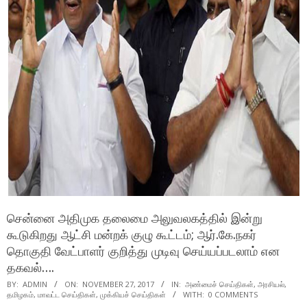
சென்னை அதிமுக தலைமை அலுவலகத்தில் இன்று
கூடுகிறது ஆட்சி மன்றக் குழு கூட்டம்; ஆர்.கே.நகர்
தொகுதி வேட்பாளர் குறித்து முடிவு செய்யப்படலாம் என
தகவல்….
BY:
ADMIN
ON:
NOVEMBER 27, 2017
IN:
அண்மைச் செய்திகள்
,
அரசியல்
,
தமிழகம்
,
மாவட்ட செய்திகள்
,
முக்கியச் செய்திகள்
WITH:
0 COMMENTS