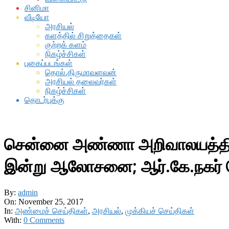
சினிமா
வீடியோ
அரசியல்
களத்தில் சிறுத்தைகள்
குற்றக் களம்
நிகழ்ச்சிகள்
புகைப்படங்கள்
தொல்.திருமாவளவன்
அரசியல் தலைவர்கள்
நிகழ்ச்சிகள்
தொடர்புக்கு
சென்னை அண்ணா அறிவாலயத்தில் த
இன்று ஆலோசனை; ஆர்.கே.நகர் தொ
By:
admin
On:
November 25, 2017
In:
அண்மைச் செய்திகள்
,
அரசியல்
,
முக்கியச் செய்திகள்
With:
0 Comments