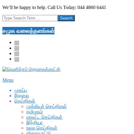
Skip
We’ll be happy to help. Call Us Today: 044 4860 6441
to
Search
content
சமுக வலைத்தளங்கள்
facebook
twitter
youtube
google
Secondary
Menu
Navigation
முகப்பு
Menu
நேரலை
செய்திகள்
முக்கியச் செய்திகள்
தமிழகம்
மாவட்ட செய்திகள்
இந்தியா
உலக செய்திகள்
விளையாட்டு