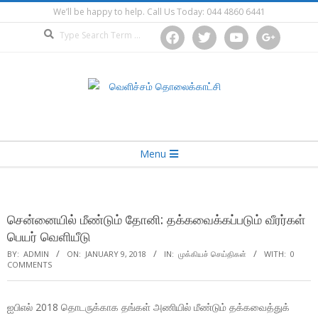
Skip
We’ll be happy to help. Call Us Today: 044 4860 6441
to
Search
facebook
twitter
youtube
google
content
Secondary
Menu
Navigation
Menu
சென்னையில் மீண்டும் தோனி: தக்கவைக்கப்படும் வீரர்கள்
பெயர் வெளியீடு
BY:
ADMIN
ON:
JANUARY 9, 2018
IN:
முக்கியச் செய்திகள்
WITH:
0
COMMENTS
ஐபிஎல் 2018 தொடருக்காக தங்கள் அணியில் மீண்டும் தக்கவைத்துக்