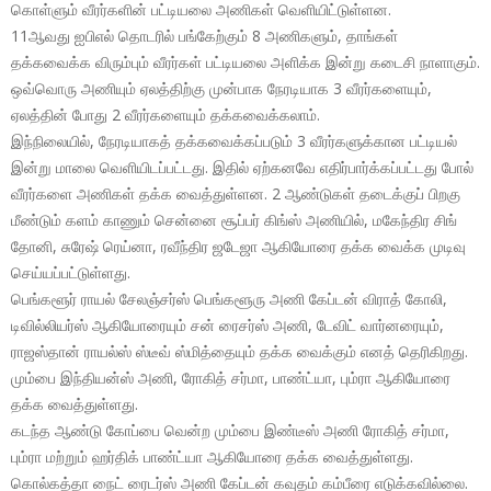
கொள்ளும் வீரர்களின் பட்டியலை அணிகள் வெளியிட்டுள்ளன.
11ஆவது ஐபிஎல் தொடரில் பங்கேற்கும் 8 அணிகளும், தாங்கள்
தக்கவைக்க விரும்பும் வீரர்கள் பட்டியலை அளிக்க இன்று கடைசி நாளாகும்.
ஒவ்வொரு அணியும் ஏலத்திற்கு முன்பாக நேரடியாக 3 வீரர்களையும்,
ஏலத்தின் போது 2 வீரர்களையும் தக்கவைக்கலாம்.
இந்நிலையில், நேரடியாகத் தக்கவைக்கப்படும் 3 வீரர்களுக்கான பட்டியல்
இன்று மாலை வெளியிடப்பட்டது. இதில் ஏற்கனவே எதிர்பார்க்கப்பட்டது போல்
வீரர்களை அணிகள் தக்க வைத்துள்ளன. 2 ஆண்டுகள் தடைக்குப் பிறகு
மீண்டும் களம் காணும் சென்னை சூப்பர் கிங்ஸ் அணியில், மகேந்திர சிங்
தோனி, சுரேஷ் ரெய்னா, ரவீந்திர ஜடேஜா ஆகியோரை தக்க வைக்க முடிவு
செய்யப்பட்டுள்ளது.
பெங்களூர் ராயல் சேலஞ்சர்ஸ் பெங்களூரு அணி கேப்டன் விராத் கோலி,
டிவில்லியர்ஸ் ஆகியோரையும் சன் ரைசர்ஸ் அணி, டேவிட் வார்னரையும்,
ராஜஸ்தான் ராயல்ஸ் ஸ்டீவ் ஸ்மித்தையும் தக்க வைக்கும் எனத் தெரிகிறது.
மும்பை இந்தியன்ஸ் அணி, ரோகித் சர்மா, பாண்ட்யா, பும்ரா ஆகியோரை
தக்க வைத்துள்ளது.
கடந்த ஆண்டு கோப்பை வென்ற மும்பை இண்டீஸ் அணி ரோகித் சர்மா,
பும்ரா மற்றும் ஹர்திக் பாண்ட்யா ஆகியோரை தக்க வைத்துள்ளது.
கொல்கத்தா நைட் ரைடர்ஸ் அணி கேப்டன் கவுதம் கம்பீரை எடுக்கவில்லை.