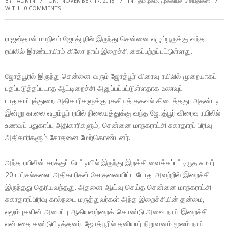
BY:
ADMIN
ON:
NOVEMBER 17, 2018
IN:
தமிழகம்
,
முக்கியச் செய்திகள்
WITH:
0 COMMENTS
ராஜஸ்தான் மாநிலம் ஜோத்பூரில் இருந்து சென்னை எழும்பூருக்கு வந்த
ரயிலில் இரண்டாயிரம் கிலோ நாய் இறைச்சி கைப்பற்றப்பட்டுள்ளது.
ஜோத்பூரில் இருந்து சென்னை வரும் ஜோத்பூர் விரைவு ரயிலில் முறையாகப்
பதப்படுத்தப்படாத ஆட்டிறைச்சி அனுப்பப்பட்டுள்ளதாக உணவுப்
பாதுகாப்புத்துறை அதிகாரிகளுக்கு ரகசியத் தகவல் கிடைத்தது. அதன்படி
இன்று காலை எழும்பூர் ரயில் நிலையத்துக்கு வந்த ஜோத்பூர் விரைவு ரயிலில்
உணவுப் பதுகாப்பு அதிகாரிகளும், சென்னை மாநகராட்சி சுகாதாரப் பிரிவு
அதிகாரிகளும் சோதனை மேற்கொண்டனர்.
அந்த ரயிலின் சரக்குப் பெட்டியில் இருந்து இறக்கி வைக்கப்பட்டிருத சுமார்
20 பார்சல்களை அதிகாரிகள் சோதனையிட்ட போது அவற்றில் இறைச்சி
இருந்தது தெரியவந்தது. அதனை ஆய்வு செய்த சென்னை மாநகராட்சி
சுகாதாரப்பிரிவு கால்நடை மருத்துவர்கள் அந்த இறைச்சியின் தன்மை,
எலும்புகளின் அமைப்பு ஆகியவற்றைக் கொண்டு அவை நாய் இறைச்சி
என்பதை கண்டுபிடித்தனர். ஜோத்பூரில் தனியார் நிறுவனம் மூலம் நாய்