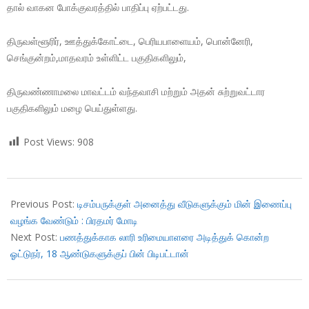
தால் வாகன போக்குவரத்தில் பாதிப்பு ஏற்பட்டது.
திருவள்ளூரிர், ஊத்துக்கோட்டை, பெரியபாளையம், பொன்னேரி,
செங்குன்றம்,மாதவரம் உள்ளிட்ட பகுதிகளிலும்,
திருவண்ணாமலை மாவட்டம் வந்தவாசி மற்றும் அதன் சுற்றுவட்டார
பகுதிகளிலும் மழை பெய்துள்ளது.
Post Views:
908
2018-
08-
Previous Post:
டிசம்பருக்குள் அனைத்து வீடுகளுக்கும் மின் இணைப்பு
09
வழங்க வேண்டும் : பிரதமர் மோடி
Next Post:
பணத்துக்காக லாரி உரிமையாளரை அடித்துக் கொன்ற
ஓட்டுநர், 18 ஆண்டுகளுக்குப் பின் பிடிபட்டான்