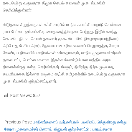
நடைபெற்று வருவதாக திமுக செயல் தலைவர் மு.க. ஸ்டாலின்
தெரிவித்துள்ளார்.
விடுதலை சிறுத்தைகள் கட்சி சார்பில் மாநில சுயாட்சி மாநாடு சென்னை
ராயப்பேட்டை ஒய்.எம்.சி.ஏ. மைதானத்தில் நடைபெற்றது. இதில் கலந்து
கொண்ட திமுக செயல் தலைவர் மு.க. ஸ்டாலின் நிறைவுரையாற்றினார்.
அப்போது பேசிய அவர், தேவையான உரிமைகளைப் பெறுவதற்கு போராட
வேண்டிய நிலையில் மாநிலங்கள் உள்ளதாகவும், மாநில முதலமைச்சர்கள்
தலையாட்டி பொம்மைகளாக இருக்க வேண்டும் என மத்திய அரசு
நினைக்கிறது என்று தெரிவித்தார். மேலும், நிமிர்ந்து நிற்க முடியாத,
சுயமரியாதை இல்லாத அடிமை ஆட்சி தமிழகத்தில் நடைபெற்று வருவதாக
மு.க. ஸ்டாலின் குற்றம்சாட்டினார்.
Post Views:
857
2017-
09-
Previous Post:
மாநிலங்களைப் ஆர்.எஸ்.எஸ். பலவீனப்படுத்துகிறது என்று
22
கேரள முதலமைச்சர் பினராய் விஜயன் குற்றச்சாட்டு ; பாரபட்சமாக