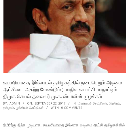
சுயமரியாதை இல்லாமல் தமிழகத்தில் நடைபெறும் அடிமை
ஆட்சியை அகற்ற வேண்டும் ; மாநில சுயாட்சி மாநாட்டில்
திமுக செயல் தலைவர் மு.க. ஸ்டாலின் முழக்கம்
BY:
ADMIN
ON:
SEPTEMBER 22, 2017
IN:
அண்மைச் செய்திகள்
,
அரசியல்
,
தமிழகம்
,
முக்கியச் செய்திகள்
WITH:
0 COMMENTS
நிமிர்ந்து நிற்க முடியாத, சுயமரியாதை இல்லாத அடிமை ஆட்சி தமிழகத்தில்