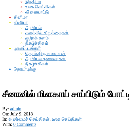
இந்தியா
உலக செய்திகள்
விளையாட்டு
சினிமா
வீடியோ
அரசியல்
களத்தில் சிறுத்தைகள்
குற்றக் களம்
நிகழ்ச்சிகள்
புகைப்படங்கள்
தொல்.திருமாவளவன்
அரசியல் தலைவர்கள்
நிகழ்ச்சிகள்
தொடர்புக்கு
சீனாவில் மிளகாய் சாப்பிடும் போட்ட
By:
admin
On:
July 9, 2018
In:
அண்மைச் செய்திகள்
,
உலக செய்திகள்
With:
0 Comments