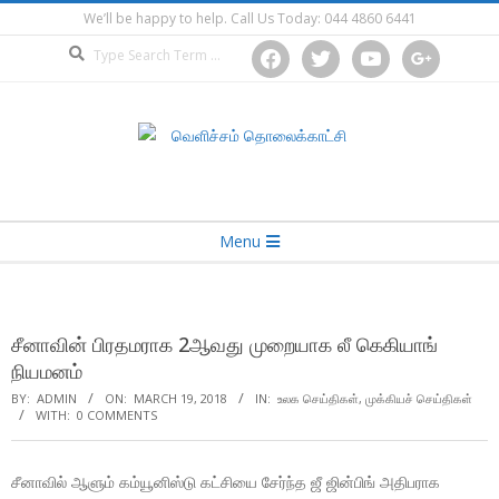
Skip
We’ll be happy to help. Call Us Today: 044 4860 6441
to
Search
facebook
twitter
youtube
google
content
Secondary
Menu
Navigation
Menu
சீனாவின் பிரதமராக 2ஆவது முறையாக லீ கெகியாங்
நியமனம்
BY:
ADMIN
ON:
MARCH 19, 2018
IN:
உலக செய்திகள்
,
முக்கியச் செய்திகள்
WITH:
0 COMMENTS
சீனாவில் ஆளும் கம்யூனிஸ்டு கட்சியை சேர்ந்த ஜீ ஜின்பிங் அதிபராக