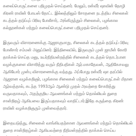
கலைப்பொருட்களை பறிமுதல் செய்தனர். மேலும், ரன்வீர் ஷாவின் தோழி
கிரண் ராவின் போயஸ் தோட்ட இல்லத்திலும் சோதனை நடத்திய சிலைகள்
கடத்தல் தடுப்புப் பிரிவு போலீசார், அங்கிருந்தும் சிலைகள், பழங்கால
கல்தூண்கள் மற்றும் கலைப்பொருட்களை பறிமுதல் செய்தனர்.
இருவரும் விசாரணைக்கு ஆஜராகுமாறு, சிலைகள் கடத்தல் தடுப்புப் பிரிவு
போலீசார் சம்மன் அனுப்பினர். இந்நிலையில், இருவரும் முன் ஜாமீன் கோரி
தாக்கல் செய்த மனு, உயர்நீதிமன்றத்தில் சிலைகள் கடத்தல் தொடர்பான
வழக்குகளை விசாரித்து வரும் நீதிபதிகள் ஆர்.மகாதேவன், ஆதிகேசவலு
ஆகியோர் முன்பு விசாரணைக்கு வந்தது. அப்போது ரன்வீர் ஷா தரப்பில்
ஆஜரான வழக்கறிஞர், பழங்கால சிலைகள் மற்றும் கலைப்பொருட்கள் மீதான
ஆர்வத்தால், கடந்த 1993ஆம் ஆண்டு முதல் அவற்றை சேகரித்து
வருவதாகவும், அதற்குறிய ஆவணங்கள் மற்றும் தொல்லியல் துறை
சான்றிதழ் ஆகியவை இருப்பதாகவும் வாதிட்டார்.இதே கருத்தை கிரண்
ராவின் வழக்கறிஞரும் முன்வைத்தார்.
இதையடுத்து, சிலைகள் வாங்கியதற்கான ஆவணங்கள் மற்றும் தொல்லியல்
துறை சான்றிதழ்கள் ஆகியவற்றை நீதிமன்றத்தில் தாக்கல் செய்ய