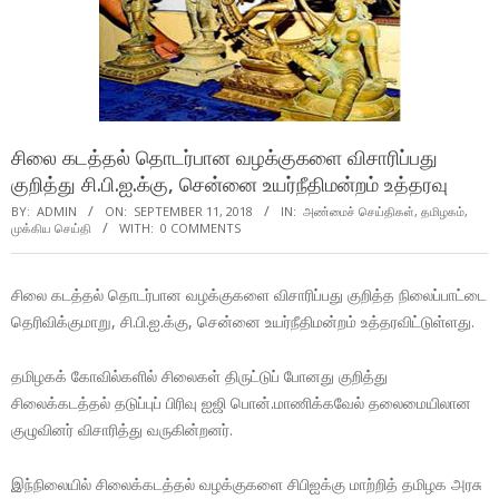
சிலை கடத்தல் தொடர்பான வழக்குகளை விசாரிப்பது
குறித்து சி.பி.ஐ.க்கு, சென்னை உயர்நீதிமன்றம் உத்தரவு
BY:
ADMIN
ON:
SEPTEMBER 11, 2018
IN:
அண்மைச் செய்திகள்
,
தமிழகம்
,
முக்கிய செய்தி
WITH:
0 COMMENTS
சிலை கடத்தல் தொடர்பான வழக்குகளை விசாரிப்பது குறித்த நிலைப்பாட்டை
தெரிவிக்குமாறு, சி.பி.ஐ.க்கு, சென்னை உயர்நீதிமன்றம் உத்தரவிட்டுள்ளது.
தமிழகக் கோவில்களில் சிலைகள் திருட்டுப் போனது குறித்து
சிலைக்கடத்தல் தடுப்புப் பிரிவு ஐஜி பொன்.மாணிக்கவேல் தலைமையிலான
குழுவினர் விசாரித்து வருகின்றனர்.
இந்நிலையில் சிலைக்கடத்தல் வழக்குகளை சிபிஐக்கு மாற்றித் தமிழக அரசு