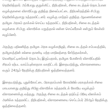
தெரிவித்தார். அப்போது குறுக்கிட்ட நீதிபதிகள், சிலை கடத்தல் தொடர்பான
வழக்குகளை விசாரிப்பது குறித்த நிலைப்பாட்டை நீதிமன்றத்தில் சி.பி.ஐ.
தெரிவிக்குமாறு உத்தரவிட்டனர். வழக்கு மாற்றம் குறித்த ஆவணங்களை
தமிழக அரசும் தாக்கல் செய்ய உத்தரவிட்ட நீதிபதிகள், சிலை கடத்தல்
வழக்கை சி.பி.ஐ. விசாரிக்க மறுத்தால் என்ன செய்வீர்கள் என்றும் கேள்வி
எழுப்பினர்.
அதற்கு பதிலளித்த தமிழக அரசு வழக்கறிஞர், சிலை கடத்தல் சம்பவத்தில்,
தமிழகத்தின் எல்லை தாண்டி மற்ற மாநிலத்தை சேர்ந்தவர்கள்,
வெளிநாட்டினர்கள் தொடர்பு இருப்பதால், தமிழக போலீசார் விசாரிப்பதில்
சிரமம் ஏற்பட வாய்ப்புள்ளதாக வாதிட்டார். இதையடுத்து, விசாரணையை
வரும் 24ஆம் தேதிக்கு நீதிபதிகள் ஒத்திவைத்தனர்.
இதையடுத்து, புதுக்கோட்டை பிரகதாம்பாள் கோவிலில் மரகதக்கல் சிலை
மாயமானது குறித்து சிபிஐ விசாரிக்க உத்தரவிடக் கோரிய வழக்கும்
விசாரணைக்கு வந்தது. அதற்கு சிலை கடத்தல் தடுப்புப் பிரிவு விளக்கம்
அளிக்க உத்தரவிட்ட நீதிபதிகள், விசாரணையை செப்டம்பர் 20ஆம் தேதிக்கு
ஒத்திவைத்தனர்.