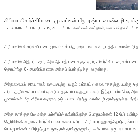
சிரியா கிளர்ச்சிப்படை முகாம்கள் மீது ரஷ்யா வான்வழி தாக்
BY:
ADMIN
ON:
JULY 19, 2018
IN:
அண்மைச் செய்திகள்
,
உலக செய்திகள்
சிரியாவில் கிளர்ச்சிப்படை முகாம்கள் மீது ரஷ்ய படைகள் நடத்திய வான்வழி த
சிரியாவில் அதிபர் பஷார் அல் ஆசாத் படைகளுக்கும், கிளர்ச்சியாளர்கள் படை
தொடர்ந்து 8- ஆண்டுகளாக அந்தப் போர் நீடித்து வருகிறது.
இந்நிலையில் சிரியாவில் நடைபெற்று வரும் உள்நாட்டு கலவரத்திற்கு பயந்து
கிராமத்தில் உள்ள பள்ளி ஒன்றில் தஞ்சம் புகுந்துள்ளனர். இந்தப் பள்ளிக்கு அ
முகாம்கள் மீது சிரியா ஆதரவு ரஷ்ய படை நேற்று வான்வழி தாக்குதல் நடத்தி
இந்த தாக்குதலில் அந்த பள்ளியில் தங்கியிருந்த பொதுமக்கள் 12 பேர் உயிரி
தெரிவிக்கின்றன. கிளர்ச்சிப்படைகளை விரட்ட சிரியா ராணுவத்தோடு ரஷ்யப்ப
பொதுமக்கள் உயிரிழந்து வருவதால் தாக்குதலுக்கு அச்சமடைந்து ஏராளமான 