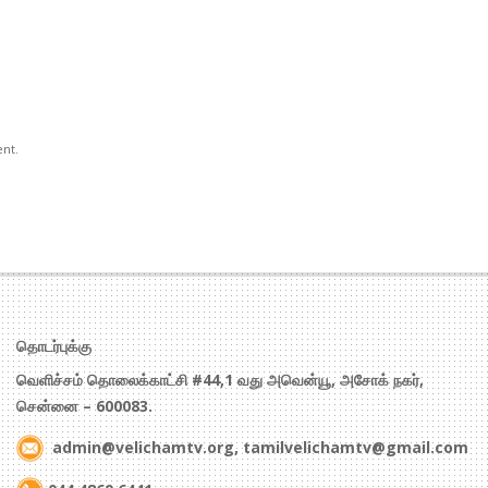
ent.
தொடர்புக்கு
வெளிச்சம் தொலைக்காட்சி #44,1 வது அவென்யூ, அசோக் நகர்,
சென்னை – 600083.
admin@velichamtv.org, tamilvelichamtv@gmail.com