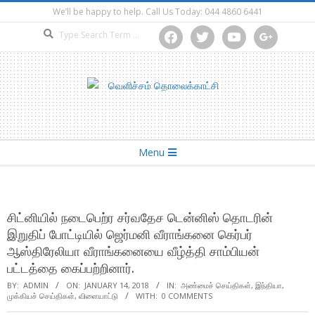
Skip
We’ll be happy to help. Call Us Today: 044 4860 6441
to
Search
facebook
twitter
youtube
google
content
Secondary
Menu
Navigation
Menu
சிட்னியில் நடைபெற்ர சர்வதேச டென்னிஸ் தொடரின்
இறுதிப் போட்டியில் ஜெர்மனி வீராங்கனை கெர்பர்
ஆஸ்திரேலியா வீராங்கனையை வீழ்த்தி சாம்பியன்
பட்டத்தை கைப்பற்றினார்.
BY:
ADMIN
ON:
JANUARY 14, 2018
IN:
அண்மைச் செய்திகள்
,
இந்தியா
,
முக்கியச் செய்திகள்
,
விளையாட்டு
WITH:
0 COMMENTS