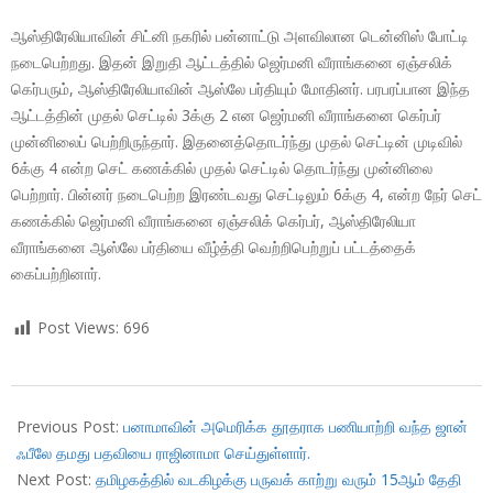
ஆஸ்திரேலியாவின் சிட்னி நகரில் பன்னாட்டு அளவிலான டென்னிஸ் போட்டி
நடைபெற்றது. இதன் இறுதி ஆட்டத்தில் ஜெர்மனி வீராங்கனை ஏஞ்சலிக்
கெர்பரும், ஆஸ்திரேலியாவின் ஆஸ்லே பர்தியும் மோதினர். பரபரப்பான இந்த
ஆட்டத்தின் முதல் செட்டில் 3க்கு 2 என ஜெர்மனி வீராங்கனை கெர்பர்
முன்னிலைப் பெற்றிருந்தார். இதனைத்தொடர்ந்து முதல் செட்டின் முடிவில்
6க்கு 4 என்ற செட் கணக்கில் முதல் செட்டில் தொடர்ந்து முன்னிலை
பெற்றார். பின்னர் நடைபெற்ற இரண்டவது செட்டிலும் 6க்கு 4, என்ற நேர் செட்
கணக்கில் ஜெர்மனி வீராங்கனை ஏஞ்சலிக் கெர்பர், ஆஸ்திரேலியா
வீராங்கனை ஆஸ்லே பர்தியை வீழ்த்தி வெற்றிபெற்றுப் பட்டத்தைக்
கைப்பற்றினார்.
Post Views:
696
2018-
01-
Previous Post:
பனாமாவின் அமெரிக்க தூதராக பணியாற்றி வந்த ஜான்
14
ஃபீலே தமது பதவியை ராஜினாமா செய்துள்ளார்.
Next Post:
தமிழகத்தில் வடகிழக்கு பருவக் காற்று வரும் 15ஆம் தேதி