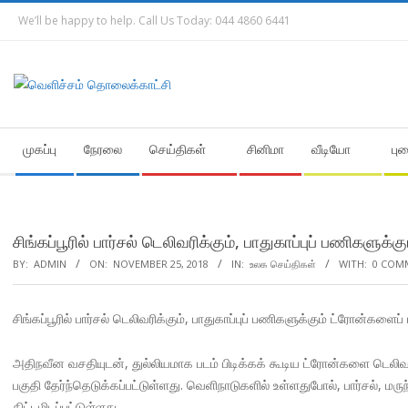
Skip
We’ll be happy to help. Call Us Today: 044 4860 6441
to
content
Secondary
முகப்பு
நேரலை
செய்திகள்
சினிமா
வீடியோ
பு
Navigation
Menu
சிங்கப்பூரில் பார்சல் டெலிவரிக்கும், பாதுகாப்புப் பணிகளுக
BY:
ADMIN
ON:
NOVEMBER 25, 2018
IN:
உலக செய்திகள்
WITH:
0 COM
சிங்கப்பூரில் பார்சல் டெலிவரிக்கும், பாதுகாப்புப் பணிகளுக்கும் ட்ரோன்களைப்
அதிநவீன வசதியுடன், துல்லியமாக படம் பிடிக்கக் கூடிய ட்ரோன்களை டெலிவர
பகுதி தேர்ந்தெடுக்கப்பட்டுள்ளது. வெளிநாடுகளில் உள்ளதுபோல், பார்சல், மர
திட்டமிடப்பட்டுள்ளது.