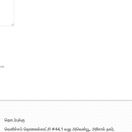
ent.
தொடர்புக்கு
வெளிச்சம் தொலைக்காட்சி #44,1 வது அவென்யூ, அசோக் நகர்,